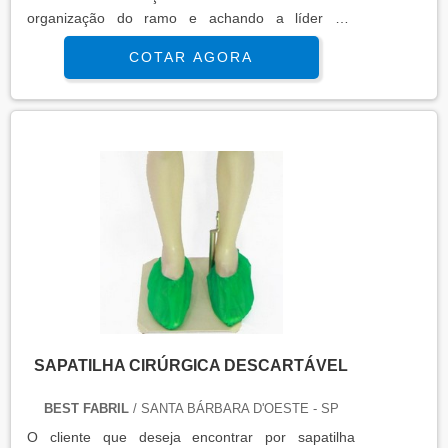
organização do ramo e achando a líder em
qualidade. MAIS SOBRE SAPATILHA
COTAR AGORA
DESCARTÁVEL HOSPITALAR Se alguém busca
por sapatilha descartável hospitalar em uma
empresa responsável, consegue encontrar o site
da Best Fabril. Com grande know-how focado em
capote hospitalar descartável e campo cirúrgic...
SAPATILHA CIRÚRGICA DESCARTÁVEL
BEST FABRIL
/ SANTA BÁRBARA D'OESTE - SP
O cliente que deseja encontrar por sapatilha