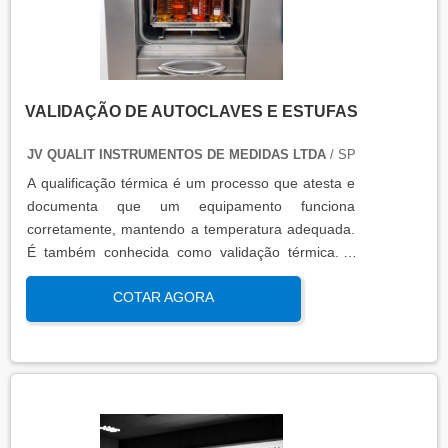
VALIDAÇÃO DE AUTOCLAVES E ESTUFAS
JV QUALIT INSTRUMENTOS DE MEDIDAS LTDA
/ SP
A qualificação térmica é um processo que atesta e
documenta que um equipamento funciona
corretamente, mantendo a temperatura adequada.
É também conhecida como validação térmica. A
qualificação térmica é importante para garantir a
COTAR AGORA
qualidade e eficiência de equipamentos que
precisam de controle de temperatura. É aplicada a
equipamentos que armazenam ou transportam
produtos, como autoclaves, estufas, câmaras frias,
refrigeradores, entre outros. O resultado da
qualificação térmica é apresentado em um relatório
técnico que contém informações como gráficos,