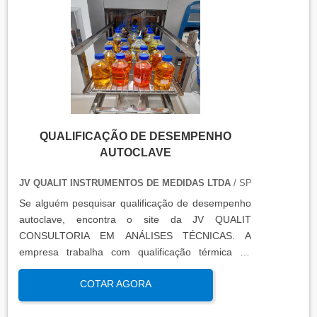
certificados de calibração e a conclusão das
condições funcionais.
QUALIFICAÇÃO DE DESEMPENHO
AUTOCLAVE
JV QUALIT INSTRUMENTOS DE MEDIDAS LTDA
/ SP
Se alguém pesquisar qualificação de desempenho
autoclave, encontra o site da JV QUALIT
CONSULTORIA EM ANÁLISES TÉCNICAS. A
empresa trabalha com qualificação térmica de
equipamentos e engenharia, disponibilizando o que
COTAR AGORA
há de mais atual para garantir a qualidade final
para seus clientes.