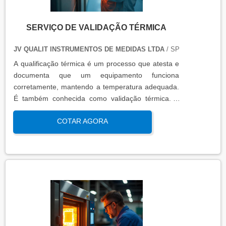
SERVIÇO DE VALIDAÇÃO TÉRMICA
JV QUALIT INSTRUMENTOS DE MEDIDAS LTDA
/ SP
A qualificação térmica é um processo que atesta e
documenta que um equipamento funciona
corretamente, mantendo a temperatura adequada.
É também conhecida como validação térmica. A
qualificação térmica é importante para garantir a
COTAR AGORA
qualidade e eficiência de equipamentos que
precisam de controle de temperatura. É aplicada a
equipamentos que armazenam ou transportam
produtos, como autoclaves, estufas, câmaras frias,
refrigeradores, entre outros. O resultado da
qualificação térmica é apresentado em um relatório
técnico que contém informações como gráficos,
certificados de calibração e a conclusão das
condições funcionais.