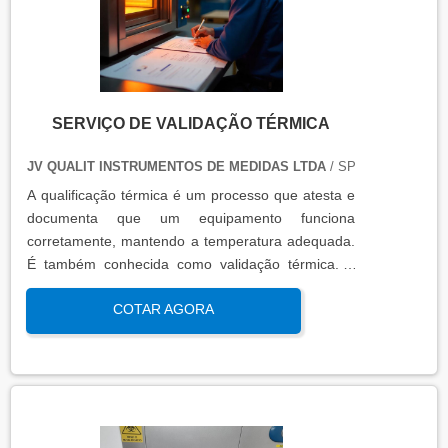
SERVIÇO DE VALIDAÇÃO TÉRMICA
JV QUALIT INSTRUMENTOS DE MEDIDAS LTDA
/ SP
A qualificação térmica é um processo que atesta e
documenta que um equipamento funciona
corretamente, mantendo a temperatura adequada.
É também conhecida como validação térmica. A
qualificação térmica é importante para garantir a
COTAR AGORA
qualidade e eficiência de equipamentos que
precisam de controle de temperatura. É aplicada a
equipamentos que armazenam ou transportam
produtos, como autoclaves, estufas, câmaras frias,
refrigeradores, entre outros. O resultado da
qualificação térmica é apresentado em um relatório
técnico que contém informações como gráficos,