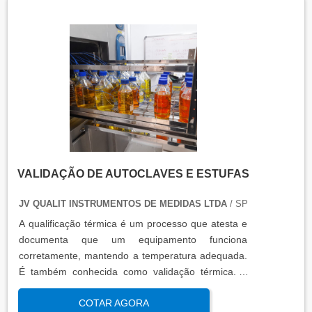
refrigeradores, entre outros. O resultado da
qualificação térmica é apresentado em um relatório
técnico que contém informações como gráficos,
certificados de calibração e a conclusão das
condições funcionais.
VALIDAÇÃO DE AUTOCLAVES E ESTUFAS
JV QUALIT INSTRUMENTOS DE MEDIDAS LTDA
/ SP
A qualificação térmica é um processo que atesta e
documenta que um equipamento funciona
corretamente, mantendo a temperatura adequada.
É também conhecida como validação térmica. A
qualificação térmica é importante para garantir a
COTAR AGORA
qualidade e eficiência de equipamentos que