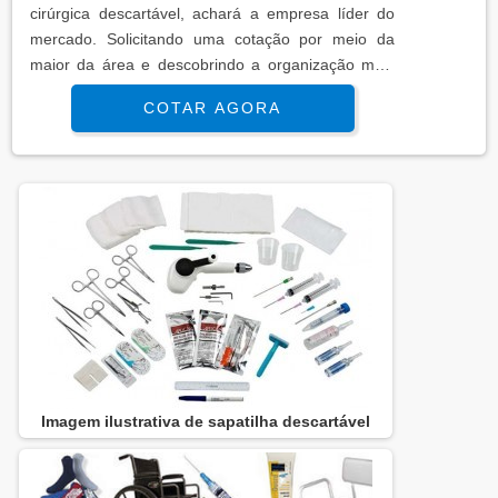
cirúrgica descartável, achará a empresa líder do
mercado. Solicitando uma cotação por meio da
maior da área e descobrindo a organização mais
competente do ramo. Quando o tema é sapatilha
COTAR AGORA
cirúrgica descartável, com a Best Fabril o cliente
poderá contar excelente custo-benefício com
melhores soluções para fábricação de produtos
cirúrgicos descartáveis. DETALHES SOBRE
SAPATILHA CIRÚRGICA DESCART...
Imagem ilustrativa de sapatilha descartável