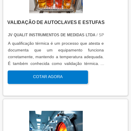
VALIDAÇÃO DE AUTOCLAVES E ESTUFAS
JV QUALIT INSTRUMENTOS DE MEDIDAS LTDA
/ SP
A qualificação térmica é um processo que atesta e
documenta que um equipamento funciona
corretamente, mantendo a temperatura adequada.
É também conhecida como validação térmica. A
qualificação térmica é importante para garantir a
COTAR AGORA
qualidade e eficiência de equipamentos que
precisam de controle de temperatura. É aplicada a
equipamentos que armazenam ou transportam
produtos, como autoclaves, estufas, câmaras frias,
refrigeradores, entre outros. O resultado da
qualificação térmica é apresentado em um relatório
técnico que contém informações como gráficos,
certificados de calibração e a conclusão das
condições funcionais.