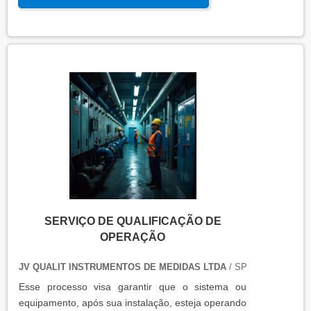
precisam de controle de temperatura. É aplicada a
equipamentos que armazenam ou transportam
produtos, como autoclaves, estufas, câmaras frias,
refrigeradores, entre outros. O resultado da
qualificação térmica é apresentado em um relatório
técnico que contém informações como gráficos,
certificados de calibração e a conclusão das
condições funcionais.
SERVIÇO DE QUALIFICAÇÃO DE
OPERAÇÃO
JV QUALIT INSTRUMENTOS DE MEDIDAS LTDA
/ SP
Esse processo visa garantir que o sistema ou
equipamento, após sua instalação, esteja operando