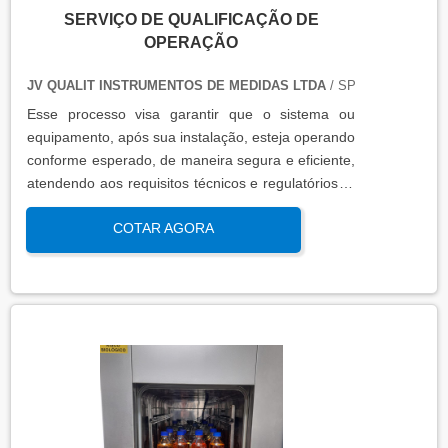
SERVIÇO DE QUALIFICAÇÃO DE
OPERAÇÃO
JV QUALIT INSTRUMENTOS DE MEDIDAS LTDA
/ SP
Esse processo visa garantir que o sistema ou
equipamento, após sua instalação, esteja operando
conforme esperado, de maneira segura e eficiente,
atendendo aos requisitos técnicos e regulatórios. A
qualificação de operação é focada em verificar se o
COTAR AGORA
sistema ou equipamento funciona dentro dos
parâmetros esperados em condições reais de
operação. Isso contribui para a manutenção da
qualidade, produtividade e segurança no ambiente
operacional.