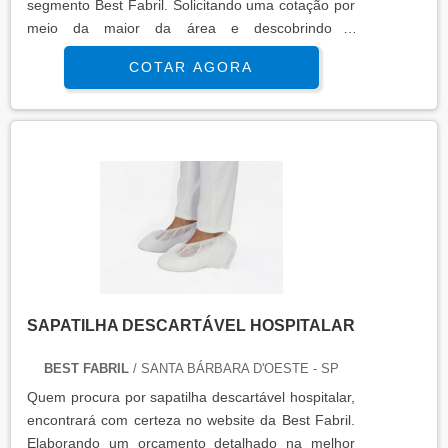
segmento Best Fabril. Solicitando uma cotação por
meio da maior da área e descobrindo a
organização mais competente do ramo. MAIS
COTAR AGORA
DETALHES SOBRE SAPATILHA DESCARTÁVEL
Quem busca por sapatilha descartável em uma
companhia altamente qualificada, acha o site da
Best Fabril. A empresa tem em seu escopo
aventais descartáveis em tnt e propé tnt descar...
SAPATILHA DESCARTÁVEL HOSPITALAR
BEST FABRIL
/ SANTA BÁRBARA D'OESTE - SP
Quem procura por sapatilha descartável hospitalar,
encontrará com certeza no website da Best Fabril.
Elaborando um orçamento detalhado na melhor