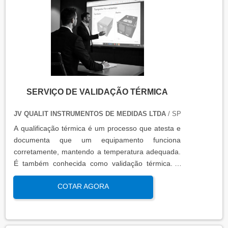
certificados de calibração e a conclusão das
condições funcionais.
SERVIÇO DE VALIDAÇÃO TÉRMICA
JV QUALIT INSTRUMENTOS DE MEDIDAS LTDA
/ SP
A qualificação térmica é um processo que atesta e
documenta que um equipamento funciona
corretamente, mantendo a temperatura adequada.
É também conhecida como validação térmica. A
qualificação térmica é importante para garantir a
COTAR AGORA
qualidade e eficiência de equipamentos que
precisam de controle de temperatura. É aplicada a
equipamentos que armazenam ou transportam
produtos, como autoclaves, estufas, câmaras frias,