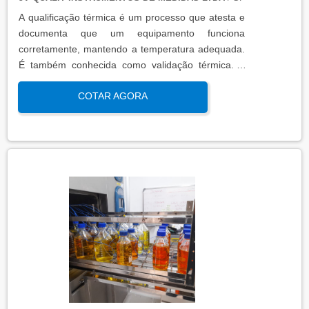
A qualificação térmica é um processo que atesta e
documenta que um equipamento funciona
corretamente, mantendo a temperatura adequada.
É também conhecida como validação térmica. A
qualificação térmica é importante para garantir a
COTAR AGORA
qualidade e eficiência de equipamentos que
precisam de controle de temperatura. É aplicada a
equipamentos que armazenam ou transportam
produtos, como autoclaves, estufas, câmaras frias,
refrigeradores, entre outros. O resultado da
qualificação térmica é apresentado em um relatório
técnico que contém informações como gráficos,
certificados de calibração e a conclusão das
condições funcionais.