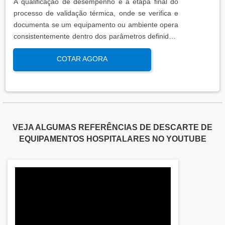
A qualificação de desempenho é a etapa final do
processo de validação térmica, onde se verifica e
documenta se um equipamento ou ambiente opera
consistentemente dentro dos parâmetros definidos,
sob condições reais de uso. Esta qualificação
COTAR AGORA
assegura que os processos atendem aos requisitos
regulatórios e de qualidade, garantindo segurança
e eficácia nas operações industriais.
VEJA ALGUMAS REFERÊNCIAS DE DESCARTE DE
EQUIPAMENTOS HOSPITALARES NO YOUTUBE