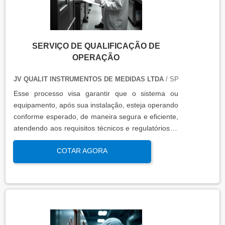
SERVIÇO DE QUALIFICAÇÃO DE
OPERAÇÃO
JV QUALIT INSTRUMENTOS DE MEDIDAS LTDA
/ SP
Esse processo visa garantir que o sistema ou
equipamento, após sua instalação, esteja operando
conforme esperado, de maneira segura e eficiente,
atendendo aos requisitos técnicos e regulatórios. A
qualificação de operação é focada em verificar se o
COTAR AGORA
sistema ou equipamento funciona dentro dos
parâmetros esperados em condições reais de
operação. Isso contribui para a manutenção da
qualidade, produtividade e segurança no ambiente
operacional.