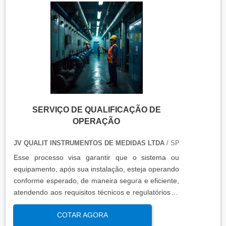
qualificação térmica é apresentado em um relatório
técnico que contém informações como gráficos,
certificados de calibração e a conclusão das
condições funcionais.
SERVIÇO DE QUALIFICAÇÃO DE
OPERAÇÃO
JV QUALIT INSTRUMENTOS DE MEDIDAS LTDA
/ SP
Esse processo visa garantir que o sistema ou
equipamento, após sua instalação, esteja operando
conforme esperado, de maneira segura e eficiente,
atendendo aos requisitos técnicos e regulatórios. A
qualificação de operação é focada em verificar se o
COTAR AGORA
sistema ou equipamento funciona dentro dos