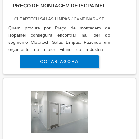
PREÇO DE MONTAGEM DE ISOPAINEL
CLEARTECH SALAS LIMPAS
/ CAMPINAS - SP
Quem procura por Preço de montagem de
isopainel conseguirá encontrar na líder do
segmento Cleartech Salas Limpas. Fazendo um
orçamento na maior vitrine da indústria e
conhecendo a maior referência no mercado em
COTAR AGORA
seu proprio segmento.MAIS INFORMAÇÕES
INTERESSANTES SOBRE PREÇO DE
MONTAGEM DE ISOPAINELSe alguém quer achar
Preço de montagem de isopainel altamente
qualificada consegue encontrar o site da Cleartech
Salas Limpas. É possível en...