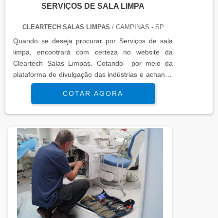
SERVIÇOS DE SALA LIMPA
CLEARTECH SALAS LIMPAS
/ CAMPINAS - SP
Quando se deseja procurar por Serviços de sala
limpa, encontrará com certeza no website da
Cleartech Salas Limpas. Cotando por meio da
plataforma de divulgação das indústrias e achando
a líder do segmento.MAIS INFORMAÇÕES
COTAR AGORA
INTERESSANTES SOBRE SERVIÇOS DE SALA
LIMPASe alguém pesquisar Serviços de sala limpa
segura , chega até a Cleartech Salas Limpas. Com
grande expressão de mercado quando o assunto é
escadas pré moldadas de concreto pre...