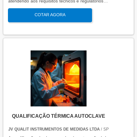
atendendo aos requisitos técnicos e regulatórios. A
qualificação de operação é focada em verificar se o
COTAR AGORA
sistema ou equipamento funciona dentro dos
parâmetros esperados em condições reais de
operação. Isso contribui para a manutenção da
qualidade, produtividade e segurança no ambiente
operacional.
QUALIFICAÇÃO TÉRMICA AUTOCLAVE
JV QUALIT INSTRUMENTOS DE MEDIDAS LTDA
/ SP