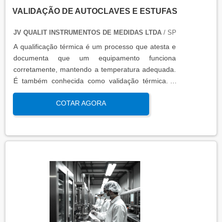
VALIDAÇÃO DE AUTOCLAVES E ESTUFAS
JV QUALIT INSTRUMENTOS DE MEDIDAS LTDA
/ SP
A qualificação térmica é um processo que atesta e
documenta que um equipamento funciona
corretamente, mantendo a temperatura adequada.
É também conhecida como validação térmica. A
qualificação térmica é importante para garantir a
COTAR AGORA
qualidade e eficiência de equipamentos que
precisam de controle de temperatura. É aplicada a
equipamentos que armazenam ou transportam
produtos, como autoclaves, estufas, câmaras frias,
refrigeradores, entre outros. O resultado da
qualificação térmica é apresentado em um relatório
técnico que contém informações como gráficos,
certificados de calibração e a conclusão das
condições funcionais.