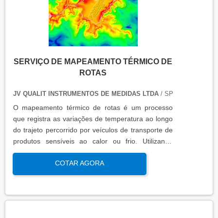
SERVIÇO DE MAPEAMENTO TÉRMICO DE
ROTAS
JV QUALIT INSTRUMENTOS DE MEDIDAS LTDA
/ SP
O mapeamento térmico de rotas é um processo
que registra as variações de temperatura ao longo
do trajeto percorrido por veículos de transporte de
produtos sensíveis ao calor ou frio. Utilizando
sensores calibrados e registradores de dados, essa
COTAR AGORA
análise garante que os padrões térmicos estejam
dentro das faixas exigidas por normas regulatórias,
assegurando a integridade do produto
transportado.