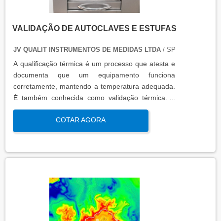
VALIDAÇÃO DE AUTOCLAVES E ESTUFAS
JV QUALIT INSTRUMENTOS DE MEDIDAS LTDA
/ SP
A qualificação térmica é um processo que atesta e
documenta que um equipamento funciona
corretamente, mantendo a temperatura adequada.
É também conhecida como validação térmica. A
qualificação térmica é importante para garantir a
COTAR AGORA
qualidade e eficiência de equipamentos que
precisam de controle de temperatura. É aplicada a
equipamentos que armazenam ou transportam
produtos, como autoclaves, estufas, câmaras frias,
refrigeradores, entre outros. O resultado da
qualificação térmica é apresentado em um relatório
técnico que contém informações como gráficos,
certificados de calibração e a conclusão das
condições funcionais.