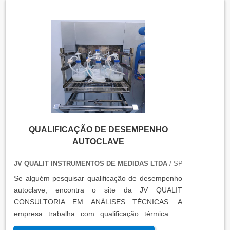
refrigeradores, entre outros. O resultado da
qualificação térmica é apresentado em um relatório
técnico que contém informações como gráficos,
certificados de calibração e a conclusão das
condições funcionais.
QUALIFICAÇÃO DE DESEMPENHO
AUTOCLAVE
JV QUALIT INSTRUMENTOS DE MEDIDAS LTDA
/ SP
Se alguém pesquisar qualificação de desempenho
autoclave, encontra o site da JV QUALIT
CONSULTORIA EM ANÁLISES TÉCNICAS. A
empresa trabalha com qualificação térmica de
equipamentos e engenharia, disponibilizando o que