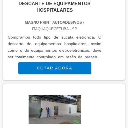
DESCARTE DE EQUIPAMENTOS
HOSPITALARES
MAGNO PRINT AUTOADESIVOS
/
ITAQUAQUECETUBA - SP
Compramos todo tipo de sucata eletrônica. O
descarte de equipamentos hospitalares, assim
como o de equipamentos eletroeletrônicos, deve
ser totalmente controlado em razão da presença
de fontes de energia e da placa de controle, que
COTAR AGORA
são considerados resíduos eletrônicos e, como tal,
apresentam grande risco ao meio ambiente
quando segregados com os lixos orgânicos. Toda
produção tecnológica pode ser reaproveitada de
diferentes form..