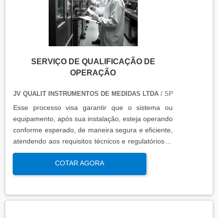
SERVIÇO DE QUALIFICAÇÃO DE
OPERAÇÃO
JV QUALIT INSTRUMENTOS DE MEDIDAS LTDA
/ SP
Esse processo visa garantir que o sistema ou
equipamento, após sua instalação, esteja operando
conforme esperado, de maneira segura e eficiente,
atendendo aos requisitos técnicos e regulatórios. A
qualificação de operação é focada em verificar se o
COTAR AGORA
sistema ou equipamento funciona dentro dos
parâmetros esperados em condições reais de
operação. Isso contribui para a manutenção da
qualidade, produtividade e segurança no ambiente
operacional.