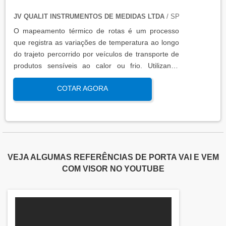
JV QUALIT INSTRUMENTOS DE MEDIDAS LTDA
/ SP
O mapeamento térmico de rotas é um processo
que registra as variações de temperatura ao longo
do trajeto percorrido por veículos de transporte de
produtos sensíveis ao calor ou frio. Utilizando
sensores calibrados e registradores de dados, essa
COTAR AGORA
análise garante que os padrões térmicos estejam
dentro das faixas exigidas por normas regulatórias,
assegurando a integridade do produto
transportado.
VEJA ALGUMAS REFERÊNCIAS DE PORTA VAI E VEM
COM VISOR NO YOUTUBE