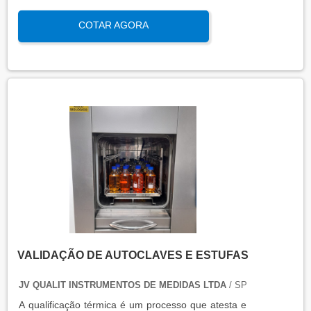
qualificação térmica é importante para garantir a
COTAR AGORA
qualidade e eficiência de equipamentos que
precisam de controle de temperatura. É aplicada a
equipamentos que armazenam ou transportam
produtos, como autoclaves, estufas, câmaras frias,
refrigeradores, entre outros. O resultado da
qualificação térmica é apresentado em um relatório
técnico que contém informações como gráficos,
certificados de calibração e a conclusão das
condições funcionais.
VALIDAÇÃO DE AUTOCLAVES E ESTUFAS
JV QUALIT INSTRUMENTOS DE MEDIDAS LTDA
/ SP
A qualificação térmica é um processo que atesta e