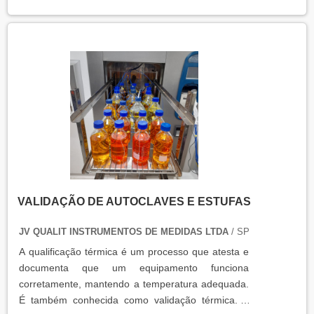
equipamentos que armazenam ou transportam
produtos, como autoclaves, estufas, câmaras frias,
refrigeradores, entre outros. O resultado da
qualificação térmica é apresentado em um relatório
técnico que contém informações como gráficos,
certificados de calibração e a conclusão das
condições funcionais.
VALIDAÇÃO DE AUTOCLAVES E ESTUFAS
JV QUALIT INSTRUMENTOS DE MEDIDAS LTDA
/ SP
A qualificação térmica é um processo que atesta e
documenta que um equipamento funciona
corretamente, mantendo a temperatura adequada.
É também conhecida como validação térmica. A