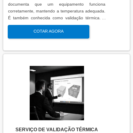
documenta que um equipamento funciona
corretamente, mantendo a temperatura adequada.
É também conhecida como validação térmica. A
qualificação térmica é importante para garantir a
COTAR AGORA
qualidade e eficiência de equipamentos que
precisam de controle de temperatura. É aplicada a
equipamentos que armazenam ou transportam
produtos, como autoclaves, estufas, câmaras frias,
refrigeradores, entre outros. O resultado da
qualificação térmica é apresentado em um relatório
técnico que contém informações como gráficos,
certificados de calibração e a conclusão das
condições funcionais.
SERVIÇO DE VALIDAÇÃO TÉRMICA