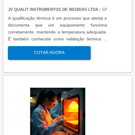
JV QUALIT INSTRUMENTOS DE MEDIDAS LTDA
/ SP
A qualificação térmica é um processo que atesta e
documenta que um equipamento funciona
corretamente, mantendo a temperatura adequada.
É também conhecida como validação térmica. A
qualificação térmica é importante para garantir a
COTAR AGORA
qualidade e eficiência de equipamentos que
precisam de controle de temperatura. É aplicada a
equipamentos que armazenam ou transportam
produtos, como autoclaves, estufas, câmaras frias,
refrigeradores, entre outros. O resultado da
qualificação térmica é apresentado em um relatório
técnico que contém informações como gráficos,
certificados de calibração e a conclusão das
condições funcionais.