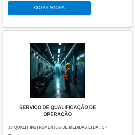
qualificação térmica é importante para garantir a
COTAR AGORA
qualidade e eficiência de equipamentos que
precisam de controle de temperatura. É aplicada a
equipamentos que armazenam ou transportam
produtos, como autoclaves, estufas, câmaras frias,
refrigeradores, entre outros. O resultado da
qualificação térmica é apresentado em um relatório
técnico que contém informações como gráficos,
certificados de calibração e a conclusão das
condições funcionais.
SERVIÇO DE QUALIFICAÇÃO DE
OPERAÇÃO
JV QUALIT INSTRUMENTOS DE MEDIDAS LTDA
/ SP