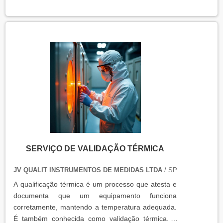
equipamentos que armazenam ou transportam
produtos, como autoclaves, estufas, câmaras frias,
refrigeradores, entre outros. O resultado da
qualificação térmica é apresentado em um relatório
técnico que contém informações como gráficos,
certificados de calibração e a conclusão das
condições funcionais.
SERVIÇO DE VALIDAÇÃO TÉRMICA
JV QUALIT INSTRUMENTOS DE MEDIDAS LTDA
/ SP
A qualificação térmica é um processo que atesta e
documenta que um equipamento funciona
corretamente, mantendo a temperatura adequada.
É também conhecida como validação térmica. A