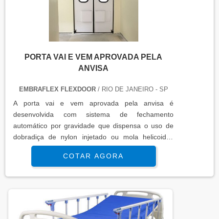
PORTA VAI E VEM APROVADA PELA
ANVISA
EMBRAFLEX FLEXDOOR
/ RIO DE JANEIRO - SP
A porta vai e vem aprovada pela anvisa é
desenvolvida com sistema de fechamento
automático por gravidade que dispensa o uso de
dobradiça de nylon injetado ou mola helicoidal.
Esse sistema garante um suavidade ao produto,
COTAR AGORA
além de garantir que a porta tenha uma abertura
de até 90. É importante ressaltar que esse modelo
de porta vai e vem SP é indicado para área de
preparo de alimentos e anti-câmaras devido sua
alta..