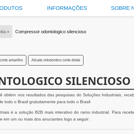
ODUTOS
INFORMAÇÕES
SOBRE 
tia »
Compressor odontologico silencioso
 corte amarilho
Alicate ortodontico corte distal
TOLOGICO SILENCIOSO
cê obtém nos resultados das pesquisas do Soluções Industriais, rec
todo o Brasil gratuitamente para todo o Brasil
iais é a solução B2B mais interativo do ramo industrial. Para rece
ue em um ou mais dos anuciantes logo a seguir: