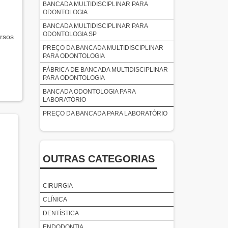
BANCADA MULTIDISCIPLINAR PARA
ODONTOLOGIA
BANCADA MULTIDISCIPLINAR PARA
ODONTOLOGIA SP
rsos
PREÇO DA BANCADA MULTIDISCIPLINAR
PARA ODONTOLOGIA
FÁBRICA DE BANCADA MULTIDISCIPLINAR
PARA ODONTOLOGIA
BANCADA ODONTOLOGIA PARA
LABORATÓRIO
PREÇO DA BANCADA PARA LABORATÓRIO
EMPRESA DE BANCADA PARA
LABORATÓRIO
BANCADA DE LABORATÓRIO
OUTRAS CATEGORIAS
BANCADA PARA LABORATÓRIO PARA
FACULDADE
BANCADA PARA LABORATÓRIO DE
CIRURGIA
LEITURA
CLÍNICA
BANCADA PARA LABORATÓRIO DE
DENTÍSTICA
ESCULTURA
ENDODONTIA