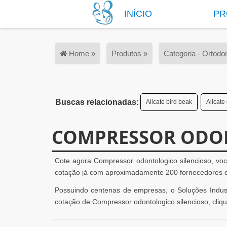
INÍCIO
PR
Home »
Produtos »
Categoria - Ortodon
Buscas relacionadas:
Alicate bird beak
Alicate
COMPRESSOR ODON
Cote agora Compressor odontologico silencioso, vo
cotação já com aproximadamente 200 fornecedores de 
Possuindo centenas de empresas, o Soluções Industr
cotação de Compressor odontologico silencioso, cliq