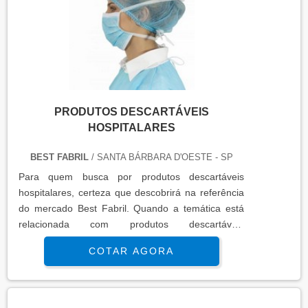
PRODUTOS DESCARTÁVEIS
HOSPITALARES
BEST FABRIL
/ SANTA BÁRBARA D'OESTE - SP
Para quem busca por produtos descartáveis
hospitalares, certeza que descobrirá na referência
do mercado Best Fabril. Quando a temática está
relacionada com produtos descartáveis
hospitalares, com os melhores profissionais da
COTAR AGORA
Best Fabril alcançará precisão com melhores
soluções para fabricação de produtos cirúrgicos
descartáveis. DETALHES SOBRE OS PRODUTOS
DESCARTÁVEIS HOSPITALARES A Best Fabril