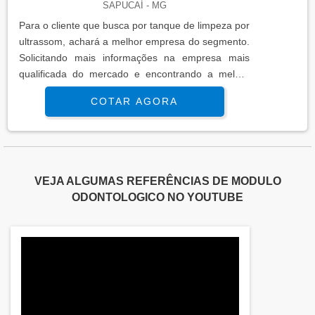
SAPUCAÍ - MG
Para o cliente que busca por tanque de limpeza por
ultrassom, achará a melhor empresa do segmento.
Solicitando mais informações na empresa mais
qualificada do mercado e encontrando a melhor
referência em qualidade.É importante lembrar que
COTAR AGORA
o produto deve sempre ser adquirido com
empresas especializadas no segmento. Esse tipo
de cuidado ajuda a garantir a qualidade e
durabilidade dos materiais, além de evitar prejuízos
com substituições frequentes de peças defeituosas.
VEJA ALGUMAS REFERÊNCIAS DE MODULO
Assim, é possível poupar gastos
ODONTOLOGICO NO YOUTUBE
desnecessários.MAIS INFORMAÇÕES
RELEVANTES SOBRE TANQUE DE LIMPEZA POR
ULTRASSOMSe alguém busca por tanques de
limpeza por ultrassom em uma empresa
comprometida com os serviços, consegue
encontrar o site da Sanders do Brasil. A empresa
tem em seu escopo lavadoras ultrassônicas e