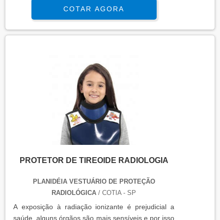
produzidos, uma vez que as lâmpadas UV simulam
COTAR AGORA
as condições dos raios solares, o qual os materiais
serão expostos e assim, é possível dimensionar a
durabilidade do material nessas condições. Entre
os tipos de lâmpadas UV disponíveis estão: u...
PROTETOR DE TIREOIDE RADIOLOGIA
PLANIDÉIA VESTUÁRIO DE PROTEÇÃO
RADIOLÓGICA
/ COTIA - SP
A exposição à radiação ionizante é prejudicial a
saúde, alguns órgãos são mais sensíveis e por isso