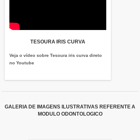
serviços e segura, qualificações possíveis pelo fato
de a empresa possuir escritório de alta qualidade
onde são realizadas as atividades e tecnologia
avançada. Tudo isso, somado a uma equipe com
colaboradores treinados regularmente e
especialistas capacitados, garante a melhor
TESOURA IRIS CURVA
experiência para os clientes com qualidade..
Veja o vídeo sobre Tesoura iris curva direto
no Youtube
GALERIA DE IMAGENS ILUSTRATIVAS REFERENTE A
MODULO ODONTOLOGICO