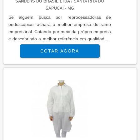
SANDERS DO BRASIL LTDA
/ SANTA RITA DO
SAPUCAÍ - MG
Se alguém busca por reprocessadoras de
endoscópios, achará a melhor empresa do ramo
empresarial. Cotando por meio da própria empresa
e descobrindo a melhor referência em qualidade.É
importante lembrar que o produto deve sempre ser
COTAR AGORA
adquirido com empresas especializadas no
segmento. Esse tipo de cuidado ajuda a garantir a
qualidade e durabilidade dos materiais, além de
evitar prejuízos com substituições frequentes de
peças defeituosas. Assim, é possível poupar gastos
desnecessários.OUTRAS INFORMAÇÕES SOBRE
REPROCESSADORAS DE ENDOSCÓPIOSQuem
quer achar reprocessadoras de endoscópios em
uma empresa inovadora, depara com a Sanders do
Brasil. A empresa atua com lavadoras ultrassônicas
e circuladores de saneantes, garantindo a
satisfação da venda à entrega final, com foco total
na qualidade.Ainda focando em reprocessadoras