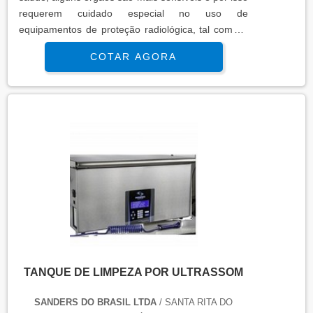
requerem cuidado especial no uso de
equipamentos de proteção radiológica, tal como a
glândula tireoide. O protetor de tireoide radiologia
COTAR AGORA
é: Confortável; Resistente; Prático; Seguro, já que
conta com a exclusiva tecnologia PRSguard.
Vantagens em adquirir o protetor Ao comprar um
produto da linha PRSguard, o cliente terá em mãos
o...
TANQUE DE LIMPEZA POR ULTRASSOM
SANDERS DO BRASIL LTDA
/ SANTA RITA DO