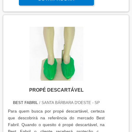
com excelente eficiência de limpeza, permite a
Best Fabril é uma empresa que tem se destacado
limpeza e higienização de grande número de
no segmento pela idoneidade em tudo que faz,
pipetas de uma só vez. Devido a essa
onde comprova sua essência de trazer o melhor
característica, o Lavador automático de pipetas é
para os parceiros. Aproveite a visita para acessar o
um equipamento que g...
site e saber mais sobre a empresa, os serviços e
os produtos. .
PROPÉ DESCARTÁVEL
BEST FABRIL
/ SANTA BÁRBARA D'OESTE - SP
Para quem busca por propé descartável, certeza
que descobrirá na referência do mercado Best
Fabril. Quando o quesito é propé descartável, na
Best Fabril o cliente receberá proteção com