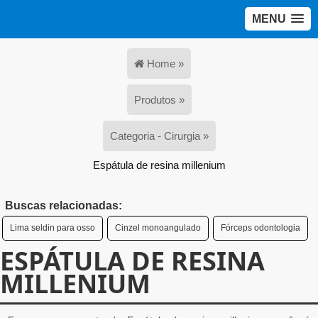
MENU
Home »
Produtos »
Categoria - Cirurgia »
Espátula de resina millenium
Buscas relacionadas:
Lima seldin para osso
Cinzel monoangulado
Fórceps odontologia
ESPÁTULA DE RESINA
MILLENIUM