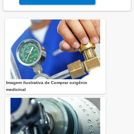
não tóxico e quase totalmente inerte. Pode ser um
asfixiante em altas concentrações. DETALHES
SOBRE O FUNCIONAMENTO DO PRODUTOO
nitrogênio é produzido em grandes volumes em
plantas de separação de ar. Um segundo...
Imagem ilustrativa de Comprar oxigênio
medicinal