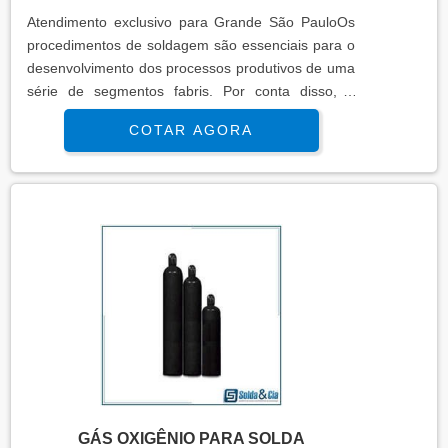
Atendimento exclusivo para Grande São PauloOs
procedimentos de soldagem são essenciais para o
desenvolvimento dos processos produtivos de uma
série de segmentos fabris. Por conta disso, a
locação de inversora de solda com uma empresa
COTAR AGORA
especializada e de confiança do ramo de locação
de equipamentos é com certeza uma ótima
opção!O PRODUTO AGRADA A DIVERSOS
SETORESO serviço, quando realizado com
assertividade e excelência, é capaz de atender a
demanda industrial, ofertando máquinas calibradas
e verificadas, com mão de obra qualificada se
assim for necessário. O aluguel máquina de solda
é indicado para: Construção civil; Indústria
mecânica; Refinarias de petróleo e
gás; Serralherias. Os procedimentos de soldagem
são essenciais para o desenvolvimento dos
processos produtivos de uma série de segmentos
fabris. Por ser uma atividade necessária, investir
GÁS OXIGÊNIO PARA SOLDA