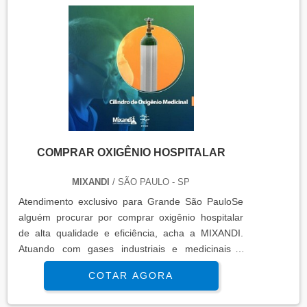
quando falamos em adquirir ox...
COMPRAR OXIGÊNIO HOSPITALAR
MIXANDI
/ SÃO PAULO - SP
Atendimento exclusivo para Grande São PauloSe
alguém procurar por comprar oxigênio hospitalar
de alta qualidade e eficiência, acha a MIXANDI.
Atuando com gases industriais e medicinais e
manutenção de máquinas de solda, tochas,
COTAR AGORA
reguladores e maçaricos, oferecendo o que há de
melhor em tecnologia para os clientes. MAIS