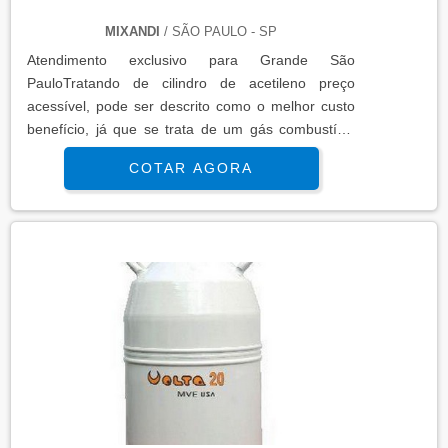
MIXANDI
/ SÃO PAULO - SP
Atendimento exclusivo para Grande São
PauloTratando de cilindro de acetileno preço
acessível, pode ser descrito como o melhor custo
benefício, já que se trata de um gás combustível
padrão utilizado em conjunto com o oxigênio para
COTAR AGORA
solda de metais e para corte de aço, e também em
processos correlatos oxi-acetileno para
aquecimento, moldagem e tratamento de
metais.MAIS DETALHES IMPORTANTES SOBRE O
PRODUTOAlém disso, pode ser produzido através
das matérias primas: calcário e o carvão de pedra
(hulha), os quais são abundantes na natureza que
tem a utilidade de empregar na síntese de
compostos orgânicos como ácido acético e álcool
etílico, fator de extrema importância para o
segmentos como indústrias, metalúrgicas e entre
outros.Ainda pode-se dizer que esses produtos têm