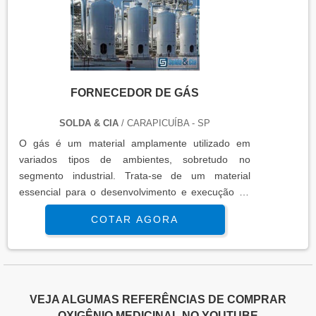
serviço e produtos de alta qualidade, e para maior
praticidade, os clientes podem contar com um
sistema de informação disponível através de
ferramentas como: WhatsApp, e-mail, telefone, site
e atendimento pessoal. A empresa estará pronta
para um atendimento de excelência! Solicite já um
FORNECEDOR DE GÁS
orçamento!.
SOLDA & CIA
/ CARAPICUÍBA - SP
O gás é um material amplamente utilizado em
variados tipos de ambientes, sobretudo no
segmento industrial. Trata-se de um material
essencial para o desenvolvimento e execução de
variados tipos de serviços como soldagem e corte.
COTAR AGORA
Para que as empresas industriais possam realizar
tais funções é essencial poder contar com um
fornecedor de gás de qualidade. O fornecedor tem
como principal função fornecer gases variados
para as empresas de forma adeq....
VEJA ALGUMAS REFERÊNCIAS DE COMPRAR
OXIGÊNIO MEDICINAL NO YOUTUBE