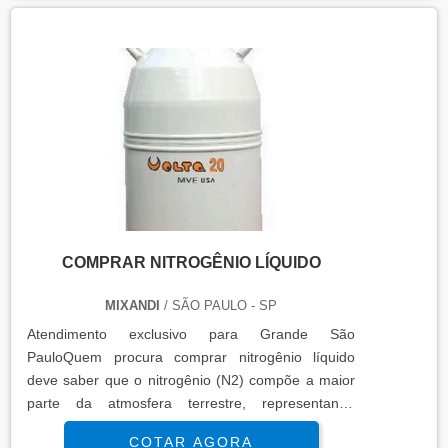
DETALHES IMPORTANTES SOBRE O
PRODUTOPara uma maior satisfação dos clientes,
a empresa busca investir nos melhores profis...
COMPRAR NITROGÊNIO LÍQUIDO
MIXANDI
/ SÃO PAULO - SP
Atendimento exclusivo para Grande São
PauloQuem procura comprar nitrogênio líquido
deve saber que o nitrogênio (N2) compõe a maior
parte da atmosfera terrestre, representando
78,08% do volume total. É incolor, inodoro, insípido,
COTAR AGORA