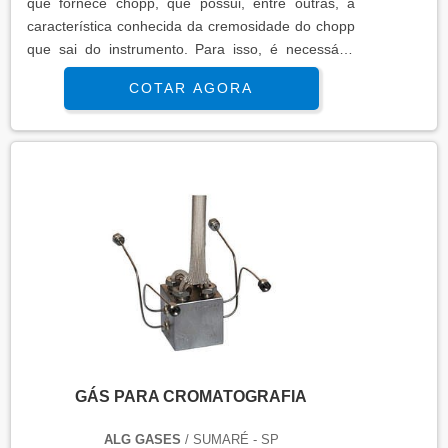
que fornece chopp, que possui, entre outras, a
característica conhecida da cremosidade do chopp
que sai do instrumento. Para isso, é necessário
contar com o cilindro de gás para chopeira preço,
COTAR AGORA
esse equipamento tem funcionalidade vital para
manter a qualidade do maquinário de chopp.
Funcionalidade correta do material O cilindro de
gás para chopeira fica instalado na parte interna da
máquina e ele f....
GÁS PARA CROMATOGRAFIA
ALG GASES
/ SUMARÉ - SP