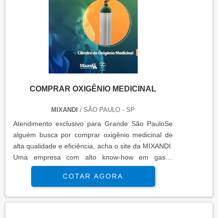
COMPRAR OXIGÊNIO MEDICINAL
MIXANDI
/ SÃO PAULO - SP
Atendimento exclusivo para Grande São PauloSe
alguém busca por comprar oxigênio medicinal de
alta qualidade e eficiência, acha o site da MIXANDI.
Uma empresa com alto know-how em gases
industriais e medicinais e manutenção de máquinas
COTAR AGORA
de solda, tochas, reguladores e maçaricos, focando
a tecnologia e desenvolvimento no que gera
resultado para os clientes.DETALHES SOBRE O
FUNCIONAMENTO DA EMPRESANão obstante,