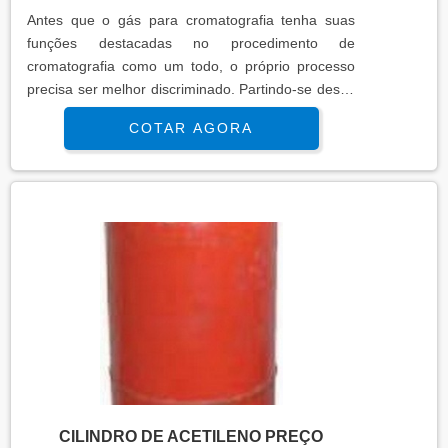
Antes que o gás para cromatografia tenha suas
funções destacadas no procedimento de
cromatografia como um todo, o próprio processo
precisa ser melhor discriminado. Partindo-se desse
princípio, a cromatografia gasosa nada mais é do
COTAR AGORA
que uma técnica para análise extensamente
utilizada no meio industrial. Para que a
mensuração dos componentes que marcam
presença em uma composição de mistura química
seja realizada da melhor forma, é natural que um
....
CILINDRO DE ACETILENO PREÇO