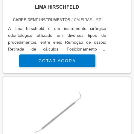
LIMA HIRSCHFELD
CARPE DENT INSTRUMENTOS
/ CAIEIRAS - SP
A lima hirschfeld é um instrumento cirúrgico
odontológico utilizado em diversos tipos de
procedimentos, entre eles: Remoção de ossos;
Retirada de cálculos; Posicionamento e
afastamentos; Remoção de
COTAR AGORA
tecidos.INFORMAÇÕES ADICIONAIS SOBRE O
PRODUTOEste tipo de lima é disponibilizada em
diversos modelos, tais como: lima 3/7, lima 5/11,
lima 10/11f, entre outras. Este tipo de instrumento é
elaborado com materiais metálicos, como o aço
inoxidável, uma matéria-primas de alta resistência,
capaz de tolera.