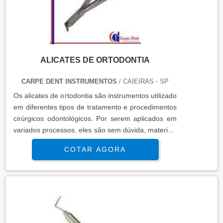
ALICATES DE ORTODONTIA
CARPE DENT INSTRUMENTOS
/ CAIEIRAS - SP
Os alicates de ortodontia são instrumentos utilizado
em diferentes tipos de tratamento e procedimentos
cirúrgicos odontológicos. Por serem aplicados em
variados processos, eles são sem dúvida, materiais
presente no dia a dia de qualquer profissional da
COTAR AGORA
área.O alicate de ortodontia é geralmente
elaborado em aço inox, um material de elevada
resistência e longa durabilidade. Este tipo de
instrumentos odontológico é encontrado em
diversos tipos. Veja abaixo, alguns detalhes sobre
eles:CONHEÇA OS TIP.