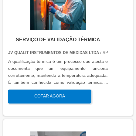
SERVIÇO DE VALIDAÇÃO TÉRMICA
JV QUALIT INSTRUMENTOS DE MEDIDAS LTDA
/ SP
A qualificação térmica é um processo que atesta e
documenta que um equipamento funciona
corretamente, mantendo a temperatura adequada.
É também conhecida como validação térmica. A
qualificação térmica é importante para garantir a
COTAR AGORA
qualidade e eficiência de equipamentos que
precisam de controle de temperatura. É aplicada a
equipamentos que armazenam ou transportam
produtos, como autoclaves, estufas, câmaras frias,
refrigeradores, entre outros. O resultado da
qualificação térmica é apresentado em um relatório