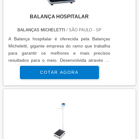
BALANÇA HOSPITALAR
BALANÇAS MICHELETTI
/ SÃO PAULO - SP
A Balança hospitalar é oferecida pela Balanças
Micheletti, gigante empresa do ramo que trabalha
para garantir os melhores e mais precisos
resultados para o meio. Desenvolvida através de
uma ótima mão de obra, a Balança hospitalar uni
COTAR AGORA
eficiência, qualidade, durabilidade e rapidez,
proporcionando o melhor custo x benefício do
mercado. E para melhor atender, a Balança
hospitalar é disponibilizada em diferentes modelos,
a fim de atin..