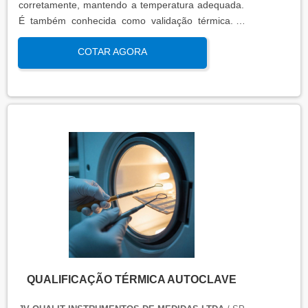
corretamente, mantendo a temperatura adequada.
É também conhecida como validação térmica. A
qualificação térmica é importante para garantir a
COTAR AGORA
qualidade e eficiência de equipamentos que
precisam de controle de temperatura. É aplicada a
equipamentos que armazenam ou transportam
produtos, como autoclaves, estufas, câmaras frias,
refrigeradores, entre outros. O resultado da
qualificação térmica é apresentado em um relatório
técnico que contém informações como gráficos,
certificados de calibração e a conclusão das
condições funcionais.
QUALIFICAÇÃO TÉRMICA AUTOCLAVE