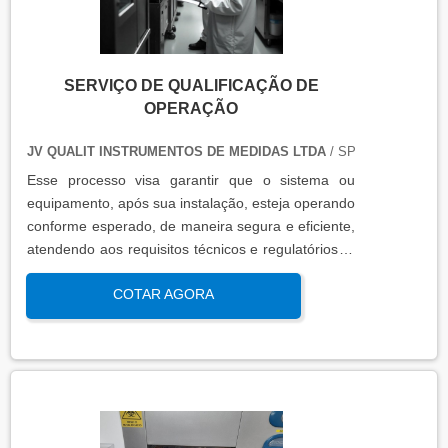
SERVIÇO DE QUALIFICAÇÃO DE
OPERAÇÃO
JV QUALIT INSTRUMENTOS DE MEDIDAS LTDA
/ SP
Esse processo visa garantir que o sistema ou
equipamento, após sua instalação, esteja operando
conforme esperado, de maneira segura e eficiente,
atendendo aos requisitos técnicos e regulatórios. A
qualificação de operação é focada em verificar se o
COTAR AGORA
sistema ou equipamento funciona dentro dos
parâmetros esperados em condições reais de
operação. Isso contribui para a manutenção da
qualidade, produtividade e segurança no ambiente
operacional.