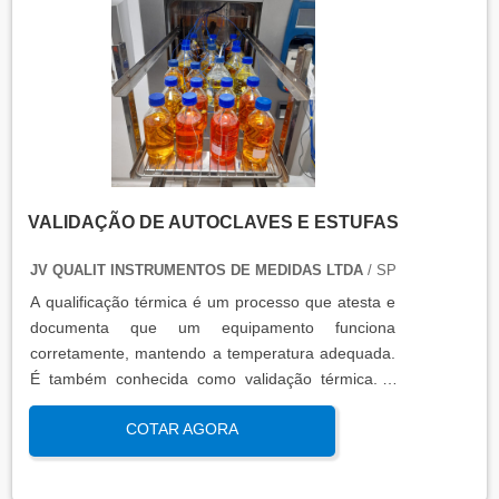
técnico que contém informações como gráficos,
certificados de calibração e a conclusão das
condições funcionais.
VALIDAÇÃO DE AUTOCLAVES E ESTUFAS
JV QUALIT INSTRUMENTOS DE MEDIDAS LTDA
/ SP
A qualificação térmica é um processo que atesta e
documenta que um equipamento funciona
corretamente, mantendo a temperatura adequada.
É também conhecida como validação térmica. A
qualificação térmica é importante para garantir a
COTAR AGORA
qualidade e eficiência de equipamentos que
precisam de controle de temperatura. É aplicada a
equipamentos que armazenam ou transportam