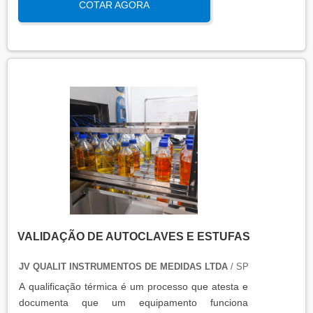
COTAR AGORA
qualidade e eficiência de equipamentos que
precisam de controle de temperatura. É aplicada a
equipamentos que armazenam ou transportam
produtos, como autoclaves, estufas, câmaras frias,
refrigeradores, entre outros. O resultado da
qualificação térmica é apresentado em um relatório
técnico que contém informações como gráficos,
certificados de calibração e a conclusão das
condições funcionais.
VALIDAÇÃO DE AUTOCLAVES E ESTUFAS
JV QUALIT INSTRUMENTOS DE MEDIDAS LTDA
/ SP
A qualificação térmica é um processo que atesta e
documenta que um equipamento funciona