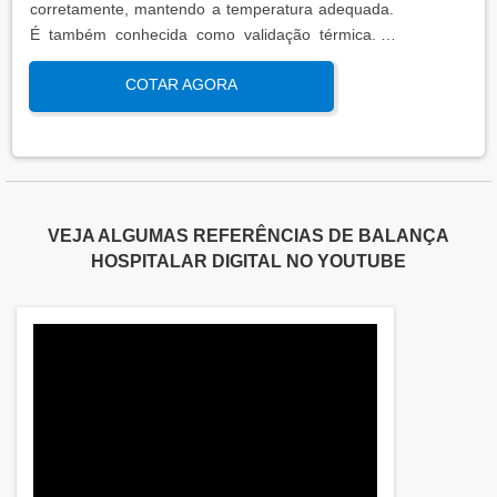
corretamente, mantendo a temperatura adequada.
É também conhecida como validação térmica. A
qualificação térmica é importante para garantir a
COTAR AGORA
qualidade e eficiência de equipamentos que
precisam de controle de temperatura. É aplicada a
equipamentos que armazenam ou transportam
produtos, como autoclaves, estufas, câmaras frias,
refrigeradores, entre outros. O resultado da
qualificação térmica é apresentado em um relatório
VEJA ALGUMAS REFERÊNCIAS DE BALANÇA
técnico que contém informações como gráficos,
HOSPITALAR DIGITAL NO YOUTUBE
certificados de calibração e a conclusão das
condições funcionais.