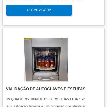
sensores calibrados e registradores de dados, essa
COTAR AGORA
análise garante que os padrões térmicos estejam
dentro das faixas exigidas por normas regulatórias,
assegurando a integridade do produto
transportado.
VALIDAÇÃO DE AUTOCLAVES E ESTUFAS
JV QUALIT INSTRUMENTOS DE MEDIDAS LTDA
/ SP
A qualificação térmica é um processo que atesta e