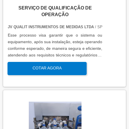
SERVIÇO DE QUALIFICAÇÃO DE
OPERAÇÃO
JV QUALIT INSTRUMENTOS DE MEDIDAS LTDA
/ SP
Esse processo visa garantir que o sistema ou
equipamento, após sua instalação, esteja operando
conforme esperado, de maneira segura e eficiente,
atendendo aos requisitos técnicos e regulatórios. A
qualificação de operação é focada em verificar se o
COTAR AGORA
sistema ou equipamento funciona dentro dos
parâmetros esperados em condições reais de
operação. Isso contribui para a manutenção da
qualidade, produtividade e segurança no ambiente
operacional.