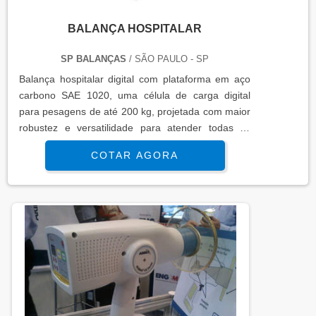
BALANÇA HOSPITALAR
SP BALANÇAS
/ SÃO PAULO - SP
Balança hospitalar digital com plataforma em aço
carbono SAE 1020, uma célula de carga digital
para pesagens de até 200 kg, projetada com maior
robustez e versatilidade para atender todas as
necessidades de pesagem de pessoas. A MIC PPA
COTAR AGORA
é uma balança de pesagem rápida que
proporciona eficiência e precisão com alta
durabilidade, baixa manutenção, design avançado
e tamanho compatível com o ambiente clínico e
hospitalar. Adequada ..