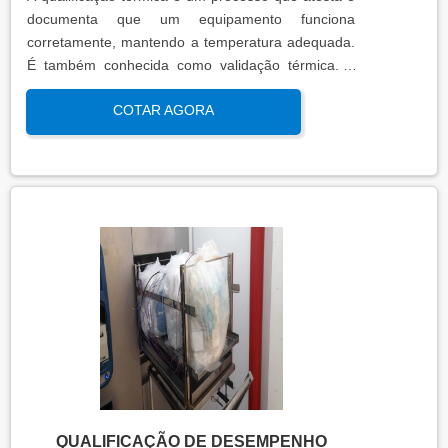
documenta que um equipamento funciona
corretamente, mantendo a temperatura adequada.
É também conhecida como validação térmica. A
qualificação térmica é importante para garantir a
COTAR AGORA
qualidade e eficiência de equipamentos que
precisam de controle de temperatura. É aplicada a
equipamentos que armazenam ou transportam
produtos, como autoclaves, estufas, câmaras frias,
refrigeradores, entre outros. O resultado da
qualificação térmica é apresentado em um relatório
técnico que contém informações como gráficos,
certificados de calibração e a conclusão das
condições funcionais.
QUALIFICAÇÃO DE DESEMPENHO