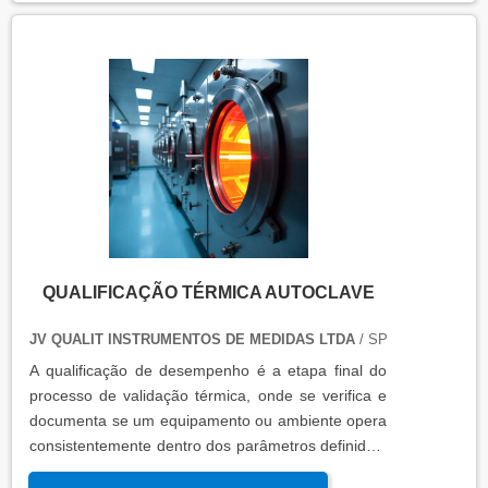
produtos, como autoclaves, estufas, câmaras frias,
refrigeradores, entre outros. O resultado da
qualificação térmica é apresentado em um relatório
técnico que contém informações como gráficos,
certificados de calibração e a conclusão das
condições funcionais.
QUALIFICAÇÃO TÉRMICA AUTOCLAVE
JV QUALIT INSTRUMENTOS DE MEDIDAS LTDA
/ SP
A qualificação de desempenho é a etapa final do
processo de validação térmica, onde se verifica e
documenta se um equipamento ou ambiente opera
consistentemente dentro dos parâmetros definidos,
sob condições reais de uso. Esta qualificação