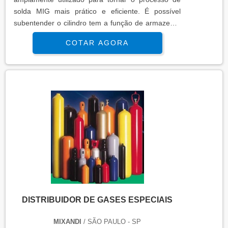
solda MIG mais prático e eficiente. É possível
subentender o cilindro tem a função de armazenar
as misturas de gases de forma segura para que
COTAR AGORA
seja realizada a aplicação dos gases de forma
efetiva no momento da solda. Detalhes importantes
do material A mistura armazenada no cilindro de
gás utilizado especificamente em solda MIG
armazena a mistura de dois g...
DISTRIBUIDOR DE GASES ESPECIAIS
MIXANDI
/ SÃO PAULO - SP