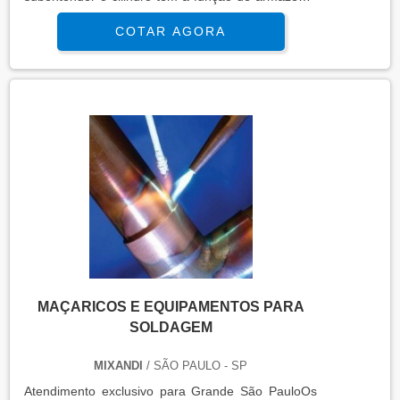
as misturas de gases de forma segura para que
COTAR AGORA
seja realizada a aplicação dos gases de forma
efetiva no momento da solda. Detalhes importantes
do material A mistura armazenada no cilindro de
gás utilizado especificamente em solda MIG
armazena a mistura de dois g....
MAÇARICOS E EQUIPAMENTOS PARA
SOLDAGEM
MIXANDI
/ SÃO PAULO - SP
Atendimento exclusivo para Grande São PauloOs