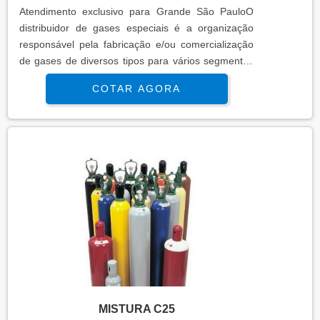
Atendimento exclusivo para Grande São PauloO
distribuidor de gases especiais é a organização
responsável pela fabricação e/ou comercialização
de gases de diversos tipos para vários segmentos
industriais. Gases especiais são gases raros com
COTAR AGORA
pureza ultra alta, por volta de 99,995% e superior.
Esses gases são úteis para aperfeiçoar os
processos, otimizar a performance e reduzir
custos. Os segmentos industriais beneficiados
pelos serviços d...
MISTURA C25