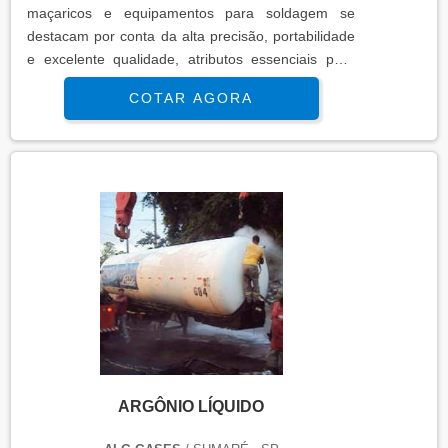
maçaricos e equipamentos para soldagem se
destacam por conta da alta precisão, portabilidade
e excelente qualidade, atributos essenciais para
várias indústrias. A ferramenta é configurada com
COTAR AGORA
um tubo, que serve para destinar, por meio da
pressão, chamas sobre determinados objetos.o
produto garante muitas aplicaçõesSendo assim, é
um item indicado para várias aplicações como
soldagem, culinária, artesanato, acender lareiras,
reparos em geral, uso em laboratório, para laquear,
entre outros. Além disso, o produto ainda possui
mais utilidades, podendo ser utilizado para soldar e
derreter soldas de: Ouro;Estanho;Tubos de
vidro;Ligas de plástico;Alumínio.O produto é feito
de plástico, alumínio, liga de zinco e cromo com
capacidade de 800 a 1300 graus e controle manual
da chama. Possui trava para desligá-lo, garantindo
ser extremamente seguro para ser transportado. E
ARGÔNIO LÍQUIDO
possui tecnologia para controle de fluxo de ar e gás