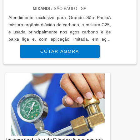
MIXANDI
/ SÃO PAULO - SP
Atendimento exclusivo para Grande São PauloA
mistura argônio-dióxido de carbono, a mistura C25,
é usada principalmente nos aços carbono e de
baixa liga e, com aplicação limitada, em aços
inoxidáveis. As adições de argônio ao dióxido de
COTAR AGORA
carbono diminuem os níveis de respingo
normalmente experimentados com o CO2
puro. MAIS DETALHES IMPORTANTES SOBRE O
PRODUTONa soldagem MIG/MAG com adições de
dióxido de carbono um nível decorrente ligeira...
Imagem ilustrativa de Cilindro de gas mistura