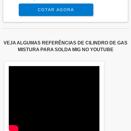
elementos mais imprescindíveis nestas produções.
COTAR AGORA
É interessante destacar que, na prática, a
formatação original da substância se encontra no
formato gasoso. No entanto, caso a mesma seja
submetida a alguns processos de ebulição ou
congelamento, a tendência natural é a de que o
VEJA ALGUMAS REFERÊNCIAS DE CILINDRO DE GAS
gá....
MISTURA PARA SOLDA MIG NO YOUTUBE