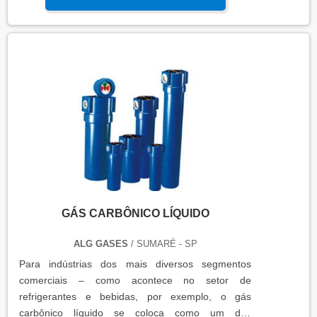
podendo causar alguma oxidação. Para o processo
de solda MIG, o gás mistura indicado para o
procedimento é o gás Argônio misturado ao
Dióxido de Carbono. Essa mistura faz com que a
solda proporcione a p....
GÁS CARBÔNICO LÍQUIDO
ALG GASES
/ SUMARÉ - SP
Para indústrias dos mais diversos segmentos
comerciais – como acontece no setor de
refrigerantes e bebidas, por exemplo, o gás
carbônico líquido se coloca como um dos