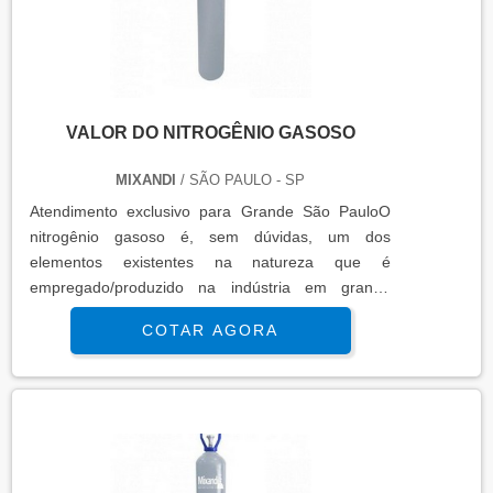
VALOR DO NITROGÊNIO GASOSO
MIXANDI
/ SÃO PAULO - SP
Atendimento exclusivo para Grande São PauloO
nitrogênio gasoso é, sem dúvidas, um dos
elementos existentes na natureza que é
empregado/produzido na indústria em grande
escala. O valor do nitrogênio gasoso pode variar,
COTAR AGORA
sendo que este gás é captado da atmosfera da
mesma forma que o gás oxigênio, e tem uma série
de utilidades nas indústrias alimentícia, química,
elétrica e metalúrgica. mais informações relevantes
sobre o produtoA indústria de alimentos faz o uso
do nitrogênio líquido em sistemas de congelamento
e refrigeração, pois estes processos têm como