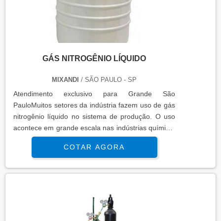
alta qualidade, e para maior praticidade, os clientes
podem contar com um sistema de informação
disponível através de ferramentas como:
WhatsApp, e-mail, telefone, site e atendimento
pessoal. A empresa estará pronta para um
GÁS NITROGÊNIO LÍQUIDO
atendimento de excelência! Solicite já um
orçamento!.
MIXANDI
/ SÃO PAULO - SP
Atendimento exclusivo para Grande São
PauloMuitos setores da indústria fazem uso de gás
nitrogênio líquido no sistema de produção. O uso
acontece em grande escala nas indústrias química,
petroquímica e de alimentos, como parte do
COTAR AGORA
processo produtivo. Indústrias de outros setores,
quando não têm o nitrogênio líquido como
integrante de uma das etapas da fabricação dos
produtos, fazem uso dele para realizar a
higienização de instrumentos analíticos. MAIS
DETALHES IMPORTANTES SOBRE O
PRODUTOAzoto líquido é o outro nome dado ao