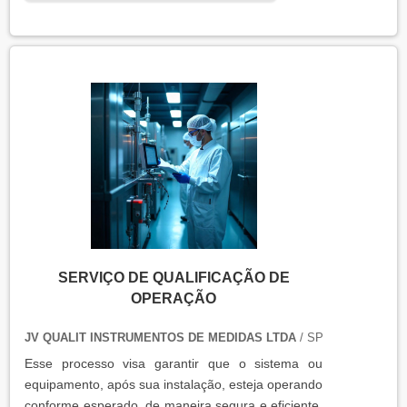
equipamentos que armazenam ou transportam
produtos, como autoclaves, estufas, câmaras frias,
refrigeradores, entre outros. O resultado da
qualificação térmica é apresentado em um relatório
técnico que contém informações como gráficos,
certificados de calibração e a conclusão das
condições funcionais.
SERVIÇO DE QUALIFICAÇÃO DE
OPERAÇÃO
JV QUALIT INSTRUMENTOS DE MEDIDAS LTDA
/ SP
Esse processo visa garantir que o sistema ou
equipamento, após sua instalação, esteja operando
conforme esperado, de maneira segura e eficiente,