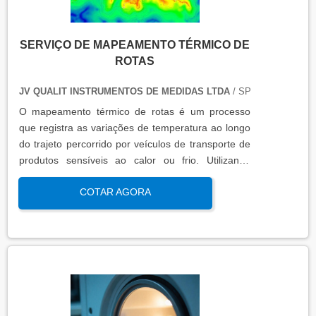
SERVIÇO DE MAPEAMENTO TÉRMICO DE
ROTAS
JV QUALIT INSTRUMENTOS DE MEDIDAS LTDA
/ SP
O mapeamento térmico de rotas é um processo
que registra as variações de temperatura ao longo
do trajeto percorrido por veículos de transporte de
produtos sensíveis ao calor ou frio. Utilizando
sensores calibrados e registradores de dados, essa
COTAR AGORA
análise garante que os padrões térmicos estejam
dentro das faixas exigidas por normas regulatórias,
assegurando a integridade do produto
transportado.