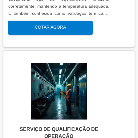
corretamente, mantendo a temperatura adequada.
É também conhecida como validação térmica. A
qualificação térmica é importante para garantir a
COTAR AGORA
qualidade e eficiência de equipamentos que
precisam de controle de temperatura. É aplicada a
equipamentos que armazenam ou transportam
produtos, como autoclaves, estufas, câmaras frias,
refrigeradores, entre outros. O resultado da
qualificação térmica é apresentado em um relatório
técnico que contém informações como gráficos,
certificados de calibração e a conclusão das
condições funcionais.
SERVIÇO DE QUALIFICAÇÃO DE
OPERAÇÃO