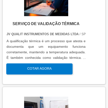
SERVIÇO DE VALIDAÇÃO TÉRMICA
JV QUALIT INSTRUMENTOS DE MEDIDAS LTDA
/ SP
A qualificação térmica é um processo que atesta e
documenta que um equipamento funciona
corretamente, mantendo a temperatura adequada.
É também conhecida como validação térmica. A
qualificação térmica é importante para garantir a
COTAR AGORA
qualidade e eficiência de equipamentos que
precisam de controle de temperatura. É aplicada a
equipamentos que armazenam ou transportam
produtos, como autoclaves, estufas, câmaras frias,
refrigeradores, entre outros. O resultado da
qualificação térmica é apresentado em um relatório
técnico que contém informações como gráficos,
certificados de calibração e a conclusão das