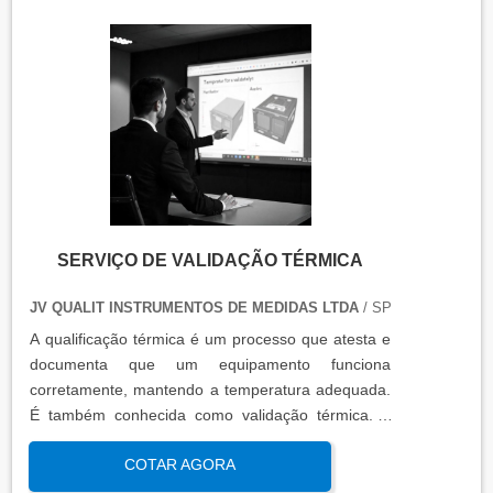
qualificação térmica é apresentado em um relatório
técnico que contém informações como gráficos,
certificados de calibração e a conclusão das
condições funcionais.
SERVIÇO DE VALIDAÇÃO TÉRMICA
JV QUALIT INSTRUMENTOS DE MEDIDAS LTDA
/ SP
A qualificação térmica é um processo que atesta e
documenta que um equipamento funciona
corretamente, mantendo a temperatura adequada.
É também conhecida como validação térmica. A
qualificação térmica é importante para garantir a
COTAR AGORA
qualidade e eficiência de equipamentos que
precisam de controle de temperatura. É aplicada a