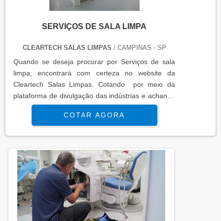
SERVIÇOS DE SALA LIMPA
CLEARTECH SALAS LIMPAS
/ CAMPINAS - SP
Quando se deseja procurar por Serviços de sala
limpa, encontrará com certeza no website da
Cleartech Salas Limpas. Cotando por meio da
plataforma de divulgação das indústrias e achando
a líder do segmento.MAIS INFORMAÇÕES
COTAR AGORA
INTERESSANTES SOBRE SERVIÇOS DE SALA
LIMPASe alguém pesquisar Serviços de sala limpa
segura , chega até a Cleartech Salas Limpas. Com
grande expressão de mercado quando o assunto é
escadas pré moldadas de concreto pre...