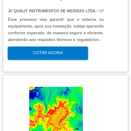
JV QUALIT INSTRUMENTOS DE MEDIDAS LTDA
/ SP
Esse processo visa garantir que o sistema ou
equipamento, após sua instalação, esteja operando
conforme esperado, de maneira segura e eficiente,
atendendo aos requisitos técnicos e regulatórios. A
qualificação de operação é focada em verificar se o
COTAR AGORA
sistema ou equipamento funciona dentro dos
parâmetros esperados em condições reais de
operação. Isso contribui para a manutenção da
qualidade, produtividade e segurança no ambiente
operacional.