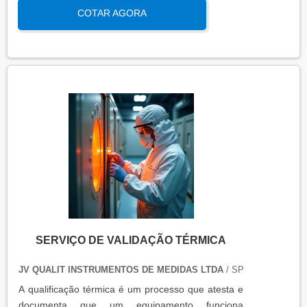
COTAR AGORA
qualidade e eficiência de equipamentos que
precisam de controle de temperatura. É aplicada a
equipamentos que armazenam ou transportam
produtos, como autoclaves, estufas, câmaras frias,
refrigeradores, entre outros. O resultado da
qualificação térmica é apresentado em um relatório
técnico que contém informações como gráficos,
certificados de calibração e a conclusão das
condições funcionais.
SERVIÇO DE VALIDAÇÃO TÉRMICA
JV QUALIT INSTRUMENTOS DE MEDIDAS LTDA
/ SP
A qualificação térmica é um processo que atesta e
documenta que um equipamento funciona