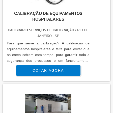
CALIBRAÇÃO DE EQUIPAMENTOS
HOSPITALARES
CALIBRARIO SERVIÇOS DE CALIBRAÇÃO
/ RIO DE
JANEIRO - SP
Para que serve a calibração? A calibração de
equipamentos hospitalares é feita para evitar que
os estes sofram com tempo, para garantir toda a
segurança dos processos e um funcionamento
pleno da máquina hospitalar, o ramo da saúde é
COTAR AGORA
tão importante quanto qualquer outro, pois é
fundamental trabalhar com qualidade. Tudo isso é
oferecido por profissionais com experiências e
treinados para verificar os mínimos detalhes. Além
dos ..