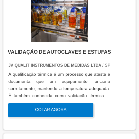
condições funcionais.
VALIDAÇÃO DE AUTOCLAVES E ESTUFAS
JV QUALIT INSTRUMENTOS DE MEDIDAS LTDA
/ SP
A qualificação térmica é um processo que atesta e
documenta que um equipamento funciona
corretamente, mantendo a temperatura adequada.
É também conhecida como validação térmica. A
qualificação térmica é importante para garantir a
COTAR AGORA
qualidade e eficiência de equipamentos que
precisam de controle de temperatura. É aplicada a
equipamentos que armazenam ou transportam
produtos, como autoclaves, estufas, câmaras frias,
refrigeradores, entre outros. O resultado da