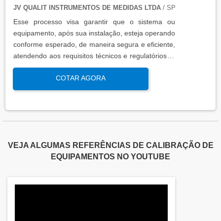
JV QUALIT INSTRUMENTOS DE MEDIDAS LTDA
/ SP
Esse processo visa garantir que o sistema ou
equipamento, após sua instalação, esteja operando
conforme esperado, de maneira segura e eficiente,
atendendo aos requisitos técnicos e regulatórios. A
qualificação de operação é focada em verificar se o
COTAR AGORA
sistema ou equipamento funciona dentro dos
parâmetros esperados em condições reais de
operação. Isso contribui para a manutenção da
qualidade, produtividade e segurança no ambiente
operacional.
VEJA ALGUMAS REFERÊNCIAS DE CALIBRAÇÃO DE
EQUIPAMENTOS NO YOUTUBE