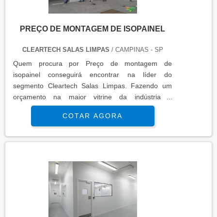
PREÇO DE MONTAGEM DE ISOPAINEL
CLEARTECH SALAS LIMPAS
/ CAMPINAS - SP
Quem procura por Preço de montagem de
isopainel conseguirá encontrar na líder do
segmento Cleartech Salas Limpas. Fazendo um
orçamento na maior vitrine da indústria e
conhecendo a maior referência no mercado em
COTAR AGORA
seu proprio segmento.MAIS INFORMAÇÕES
INTERESSANTES SOBRE PREÇO DE
MONTAGEM DE ISOPAINELSe alguém quer achar
Preço de montagem de isopainel altamente
qualificada consegue encontrar o site da Cleartech
Salas Limpas. É possível en...