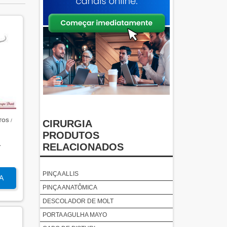
TOS
/
CIRURGIA
PRODUTOS
L
RELACIONADOS
PINÇA ALLIS
A
PINÇA ANATÔMICA
DESCOLADOR DE MOLT
PORTA AGULHA MAYO