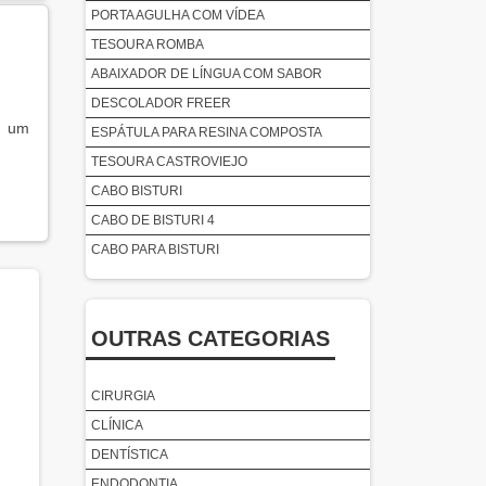
PORTA AGULHA COM VÍDEA
TESOURA ROMBA
ABAIXADOR DE LÍNGUA COM SABOR
DESCOLADOR FREER
e um
ESPÁTULA PARA RESINA COMPOSTA
TESOURA CASTROVIEJO
CABO BISTURI
CABO DE BISTURI 4
CABO PARA BISTURI
DESCOLADOR DE MOLT 9
DESCOLADOR MOLT
OUTRAS CATEGORIAS
TESOURA CIRÚRGICA RETA
ALAVANCA SELDIN RETA
ALLIS PINÇA
CIRURGIA
FÓRCEPS PARA MOLAR INFERIOR
CLÍNICA
TESOURA CIRÚRGICA CURVA
DENTÍSTICA
ALAVANCA APICAL RETA
ENDODONTIA