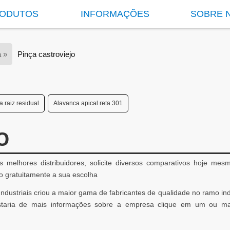
ODUTOS
INFORMAÇÕES
SOBRE 
a »
Pinça castroviejo
 raiz residual
Alavanca apical reta 301
O
os melhores distribuidores, solicite diversos comparativos hoje me
gratuitamente a sua escolha
 Industriais criou a maior gama de fabricantes de qualidade no ramo indu
gostaria de mais informações sobre a empresa clique em um ou m