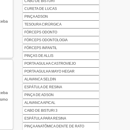
CABO DE BISTURI
CURETA DE LUCAS
PINÇA ADSON
ceba
TESOURA CIRÚRGICA
FÓRCEPS ODONTO
FÓRCEPS ODONTOLOGIA
FÓRCEPS INFANTIL
PINÇAS DE ALLIS
PORTA AGULHA CASTROVIEJO
PORTA AGULHA MAYO HEGAR
ALAVANCA SELDIN
ESPÁTULA DE RESINA
eceba
PINÇA DE ADSON
esmo
ALAVANCA APICAL
CABO DE BISTURI 3
ESPÁTULA PARA RESINA
PINÇA ANATÔMICA DENTE DE RATO