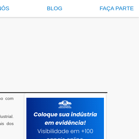
NÓS
BLOG
FAÇA PARTE
smo com
strial.
ais dos