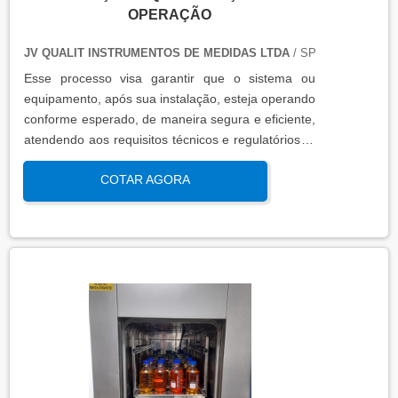
OPERAÇÃO
JV QUALIT INSTRUMENTOS DE MEDIDAS LTDA
/ SP
Esse processo visa garantir que o sistema ou
equipamento, após sua instalação, esteja operando
conforme esperado, de maneira segura e eficiente,
atendendo aos requisitos técnicos e regulatórios. A
qualificação de operação é focada em verificar se o
COTAR AGORA
sistema ou equipamento funciona dentro dos
parâmetros esperados em condições reais de
operação. Isso contribui para a manutenção da
qualidade, produtividade e segurança no ambiente
operacional.