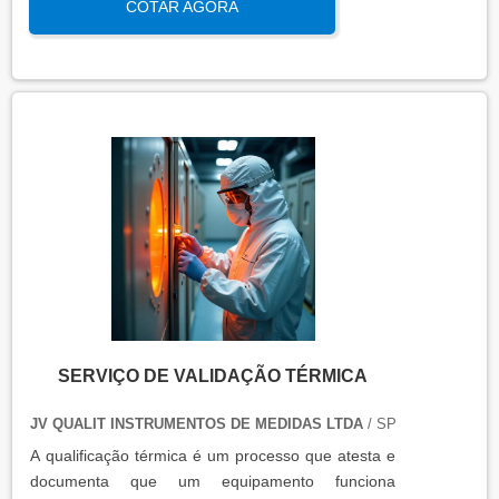
COTAR AGORA
qualidade e eficiência de equipamentos que
precisam de controle de temperatura. É aplicada a
equipamentos que armazenam ou transportam
produtos, como autoclaves, estufas, câmaras frias,
refrigeradores, entre outros. O resultado da
qualificação térmica é apresentado em um relatório
técnico que contém informações como gráficos,
certificados de calibração e a conclusão das
condições funcionais.
SERVIÇO DE VALIDAÇÃO TÉRMICA
JV QUALIT INSTRUMENTOS DE MEDIDAS LTDA
/ SP
A qualificação térmica é um processo que atesta e
documenta que um equipamento funciona