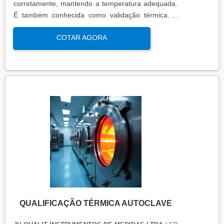
corretamente, mantendo a temperatura adequada.
É também conhecida como validação térmica. A
qualificação térmica é importante para garantir a
COTAR AGORA
qualidade e eficiência de equipamentos que
precisam de controle de temperatura. É aplicada a
equipamentos que armazenam ou transportam
produtos, como autoclaves, estufas, câmaras frias,
refrigeradores, entre outros. O resultado da
qualificação térmica é apresentado em um relatório
técnico que contém informações como gráficos,
certificados de calibração e a conclusão das
condições funcionais.
QUALIFICAÇÃO TÉRMICA AUTOCLAVE