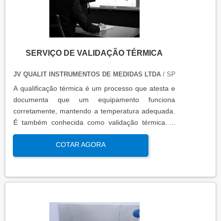
SERVIÇO DE VALIDAÇÃO TÉRMICA
JV QUALIT INSTRUMENTOS DE MEDIDAS LTDA
/ SP
A qualificação térmica é um processo que atesta e
documenta que um equipamento funciona
corretamente, mantendo a temperatura adequada.
É também conhecida como validação térmica. A
qualificação térmica é importante para garantir a
COTAR AGORA
qualidade e eficiência de equipamentos que
precisam de controle de temperatura. É aplicada a
equipamentos que armazenam ou transportam
produtos, como autoclaves, estufas, câmaras frias,
refrigeradores, entre outros. O resultado da
qualificação térmica é apresentado em um relatório
técnico que contém informações como gráficos,