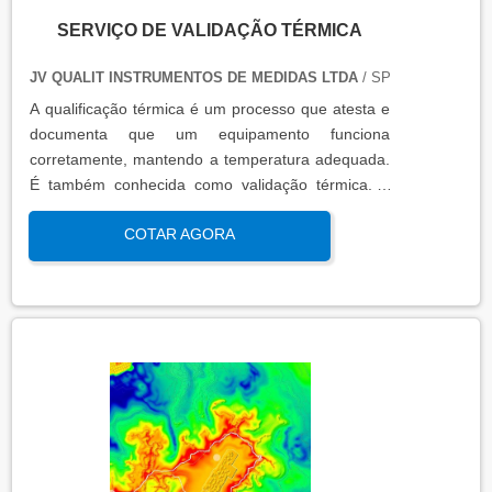
SERVIÇO DE VALIDAÇÃO TÉRMICA
JV QUALIT INSTRUMENTOS DE MEDIDAS LTDA
/ SP
A qualificação térmica é um processo que atesta e
documenta que um equipamento funciona
corretamente, mantendo a temperatura adequada.
É também conhecida como validação térmica. A
qualificação térmica é importante para garantir a
COTAR AGORA
qualidade e eficiência de equipamentos que
precisam de controle de temperatura. É aplicada a
equipamentos que armazenam ou transportam
produtos, como autoclaves, estufas, câmaras frias,
refrigeradores, entre outros. O resultado da
qualificação térmica é apresentado em um relatório
técnico que contém informações como gráficos,
certificados de calibração e a conclusão das
condições funcionais.