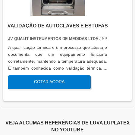
VALIDAÇÃO DE AUTOCLAVES E ESTUFAS
JV QUALIT INSTRUMENTOS DE MEDIDAS LTDA
/ SP
A qualificação térmica é um processo que atesta e
documenta que um equipamento funciona
corretamente, mantendo a temperatura adequada.
É também conhecida como validação térmica. A
qualificação térmica é importante para garantir a
COTAR AGORA
qualidade e eficiência de equipamentos que
precisam de controle de temperatura. É aplicada a
equipamentos que armazenam ou transportam
produtos, como autoclaves, estufas, câmaras frias,
refrigeradores, entre outros. O resultado da
qualificação térmica é apresentado em um relatório
VEJA ALGUMAS REFERÊNCIAS DE LUVA LUPLATEX
técnico que contém informações como gráficos,
NO YOUTUBE
certificados de calibração e a conclusão das