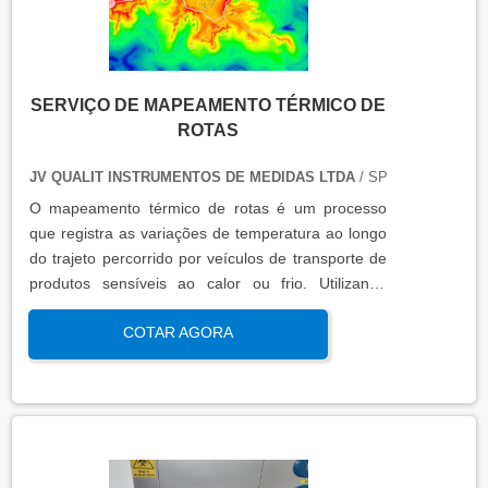
SERVIÇO DE MAPEAMENTO TÉRMICO DE
ROTAS
JV QUALIT INSTRUMENTOS DE MEDIDAS LTDA
/ SP
O mapeamento térmico de rotas é um processo
que registra as variações de temperatura ao longo
do trajeto percorrido por veículos de transporte de
produtos sensíveis ao calor ou frio. Utilizando
sensores calibrados e registradores de dados, essa
COTAR AGORA
análise garante que os padrões térmicos estejam
dentro das faixas exigidas por normas regulatórias,
assegurando a integridade do produto
transportado.