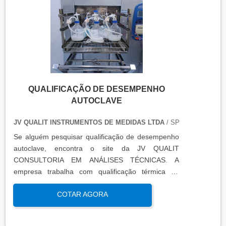
certificados de calibração e a conclusão das
condições funcionais.
QUALIFICAÇÃO DE DESEMPENHO
AUTOCLAVE
JV QUALIT INSTRUMENTOS DE MEDIDAS LTDA
/ SP
Se alguém pesquisar qualificação de desempenho
autoclave, encontra o site da JV QUALIT
CONSULTORIA EM ANÁLISES TÉCNICAS. A
empresa trabalha com qualificação térmica de
equipamentos e engenharia, disponibilizando o que
COTAR AGORA
há de mais atual para garantir a qualidade final
para seus clientes.