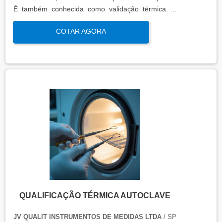
É também conhecida como validação térmica. A
qualificação térmica é importante para garantir a
COTAR AGORA
qualidade e eficiência de equipamentos que
precisam de controle de temperatura. É aplicada a
equipamentos que armazenam ou transportam
produtos, como autoclaves, estufas, câmaras frias,
refrigeradores, entre outros. O resultado da
qualificação térmica é apresentado em um relatório
técnico que contém informações como gráficos,
certificados de calibração e a conclusão das
condições funcionais.
QUALIFICAÇÃO TÉRMICA AUTOCLAVE
JV QUALIT INSTRUMENTOS DE MEDIDAS LTDA
/ SP