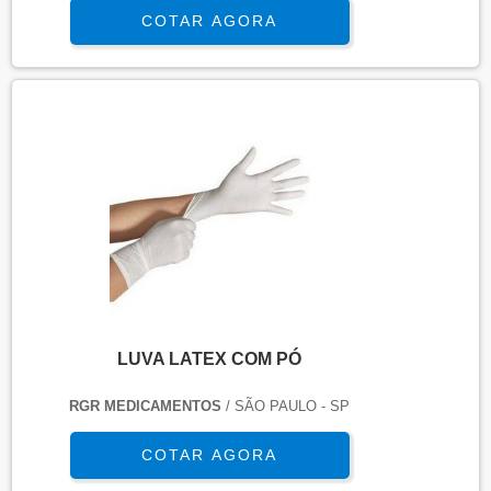
tecnologia PRSguard, que garante aos produtos
COTAR AGORA
maior vida útil, segurança, conforto e praticidade.
De tamanho único, suas dimensões são 46cm x
26cm. Diferencial tecnológico A tecnologia
exclusiva aplicada aos itens de proteção
radiológicos solucionou algun..
LUVA LATEX COM PÓ
RGR MEDICAMENTOS
/ SÃO PAULO - SP
COTAR AGORA