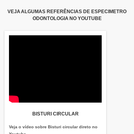
são aparelhos que auxiliam no maior controle ao
profissional durante o atendimento. O instrumento
VEJA ALGUMAS REFERÊNCIAS DE ESPECIMETRO
odontológico pode ser .
ODONTOLOGIA NO YOUTUBE
BISTURI CIRCULAR
Veja o vídeo sobre Bisturi circular direto no
Youtube