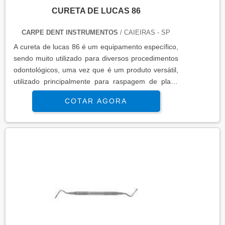
CURETA DE LUCAS 86
CARPE DENT INSTRUMENTOS
/ CAIEIRAS - SP
A cureta de lucas 86 é um equipamento específico,
sendo muito utilizado para diversos procedimentos
odontológicos, uma vez que é um produto versátil,
utilizado principalmente para raspagem de placa
bacteriana, como tártaro e calculo.Saiba mais
COTAR AGORA
detalhes a respeito das curetas do tipo Lucas 86A
cureta cirúrgica do tipo Lucas 86 são fabricadas
com aço inoxidável, indo desde a ponta até o cabo
de tubo em inox 304. É um instrumento leve e qu...