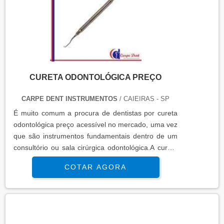
CURETA ODONTOLÓGICA PREÇO
CARPE DENT INSTRUMENTOS
/ CAIEIRAS - SP
É muito comum a procura de dentistas por cureta
odontológica preço acessível no mercado, uma vez
que são instrumentos fundamentais dentro de um
consultório ou sala cirúrgica odontológica.A cureta
é um instrumento usado principalmente nos
COTAR AGORA
processos de raspagem supra e subgengival,
alisamento e aplainamento radicular. Vale destacar
que ele possui ângulos curvos que melhor se
encaixam nos procedimentos. Elas ainda podem
ser encontradas em diferentes tamanhos e