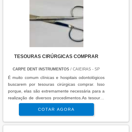
TESOURAS CIRÚRGICAS COMPRAR
CARPE DENT INSTRUMENTOS
/ CAIEIRAS - SP
É muito comum clínicas e hospitais odontológicos
buscarem por tesouras cirúrgicas comprar. Isso
porque, elas são extremamente necessária para a
realização de diversos procedimentos.As tesouras
cirúrgicas são feitas a partir do aço inox, o que lhes
COTAR AGORA
garante benefícios como grande resistência e
durabilidade. Elas ainda podem passar por
diversos processos de higienização e esterilização
sem se desgastar.Quais os modelos de tesoura