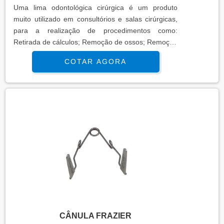
Uma lima odontológica cirúrgica é um produto
muito utilizado em consultórios e salas cirúrgicas,
para a realização de procedimentos como:
Retirada de cálculos; Remoção de ossos; Remoção
de tecidos; Posicionamento e
COTAR AGORA
afastamentos.Conheça mais sobre a lima
odontológicaExistem dois tipos de lima no
mercado, sendo elas a hirschfeld e a schluger.
Ambas são fabricadas em aço inox, que devido a
resistência do material, permite que elas passem
por rigorosos processos de esterilização, sem a
perda de sua .
CÂNULA FRAZIER