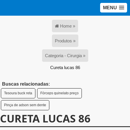
MENU
Home »
Produtos »
Categoria - Cirurgia »
Cureta lucas 86
Buscas relacionadas:
Tesoura buck reta
Fórceps quinelato preço
Pinça de adson sem dente
CURETA LUCAS 86