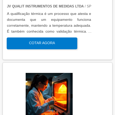
JV QUALIT INSTRUMENTOS DE MEDIDAS LTDA
/ SP
A qualificação térmica é um processo que atesta e
documenta que um equipamento funciona
corretamente, mantendo a temperatura adequada.
É também conhecida como validação térmica. A
qualificação térmica é importante para garantir a
COTAR AGORA
qualidade e eficiência de equipamentos que
precisam de controle de temperatura. É aplicada a
equipamentos que armazenam ou transportam
produtos, como autoclaves, estufas, câmaras frias,
refrigeradores, entre outros. O resultado da
qualificação térmica é apresentado em um relatório
técnico que contém informações como gráficos,
certificados de calibração e a conclusão das
condições funcionais.