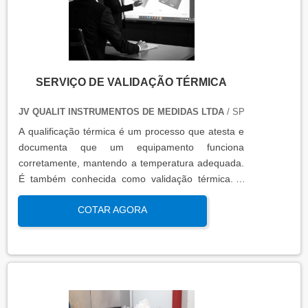
SERVIÇO DE VALIDAÇÃO TÉRMICA
JV QUALIT INSTRUMENTOS DE MEDIDAS LTDA
/ SP
A qualificação térmica é um processo que atesta e
documenta que um equipamento funciona
corretamente, mantendo a temperatura adequada.
É também conhecida como validação térmica. A
qualificação térmica é importante para garantir a
COTAR AGORA
qualidade e eficiência de equipamentos que
precisam de controle de temperatura. É aplicada a
equipamentos que armazenam ou transportam
produtos, como autoclaves, estufas, câmaras frias,
refrigeradores, entre outros. O resultado da
qualificação térmica é apresentado em um relatório
técnico que contém informações como gráficos,