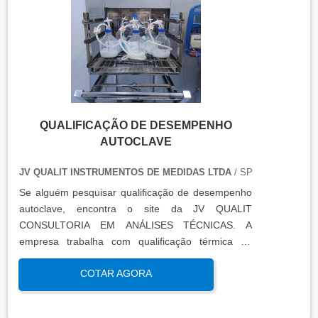
certificados de calibração e a conclusão das
condições funcionais.
QUALIFICAÇÃO DE DESEMPENHO
AUTOCLAVE
JV QUALIT INSTRUMENTOS DE MEDIDAS LTDA
/ SP
Se alguém pesquisar qualificação de desempenho
autoclave, encontra o site da JV QUALIT
CONSULTORIA EM ANÁLISES TÉCNICAS. A
empresa trabalha com qualificação térmica de
equipamentos e engenharia, disponibilizando o que
COTAR AGORA
há de mais atual para garantir a qualidade final
para seus clientes.