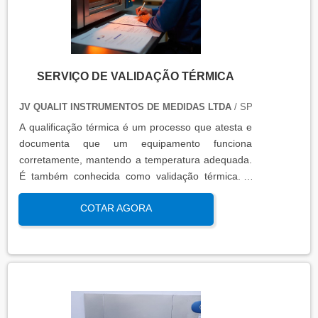
SERVIÇO DE VALIDAÇÃO TÉRMICA
JV QUALIT INSTRUMENTOS DE MEDIDAS LTDA
/ SP
A qualificação térmica é um processo que atesta e
documenta que um equipamento funciona
corretamente, mantendo a temperatura adequada.
É também conhecida como validação térmica. A
qualificação térmica é importante para garantir a
COTAR AGORA
qualidade e eficiência de equipamentos que
precisam de controle de temperatura. É aplicada a
equipamentos que armazenam ou transportam
produtos, como autoclaves, estufas, câmaras frias,
refrigeradores, entre outros. O resultado da
qualificação térmica é apresentado em um relatório
técnico que contém informações como gráficos,