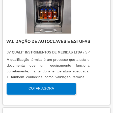
VALIDAÇÃO DE AUTOCLAVES E ESTUFAS
JV QUALIT INSTRUMENTOS DE MEDIDAS LTDA
/ SP
A qualificação térmica é um processo que atesta e
documenta que um equipamento funciona
corretamente, mantendo a temperatura adequada.
É também conhecida como validação térmica. A
qualificação térmica é importante para garantir a
COTAR AGORA
qualidade e eficiência de equipamentos que
precisam de controle de temperatura. É aplicada a
equipamentos que armazenam ou transportam
produtos, como autoclaves, estufas, câmaras frias,
refrigeradores, entre outros. O resultado da