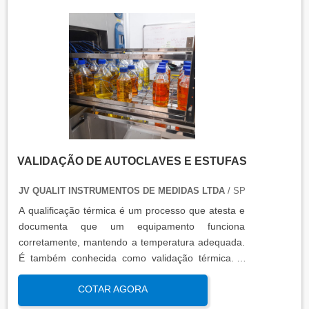
qualificação térmica é apresentado em um relatório
técnico que contém informações como gráficos,
certificados de calibração e a conclusão das
condições funcionais.
VALIDAÇÃO DE AUTOCLAVES E ESTUFAS
JV QUALIT INSTRUMENTOS DE MEDIDAS LTDA
/ SP
A qualificação térmica é um processo que atesta e
documenta que um equipamento funciona
corretamente, mantendo a temperatura adequada.
É também conhecida como validação térmica. A
qualificação térmica é importante para garantir a
COTAR AGORA
qualidade e eficiência de equipamentos que
precisam de controle de temperatura. É aplicada a