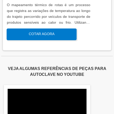
O mapeamento térmico de rotas é um processo
que registra as variações de temperatura ao longo
do trajeto percorrido por veículos de transporte de
produtos sensíveis ao calor ou frio. Utilizando
sensores calibrados e registradores de dados, essa
COTAR AGORA
análise garante que os padrões térmicos estejam
dentro das faixas exigidas por normas regulatórias,
assegurando a integridade do produto
transportado.
VEJA ALGUMAS REFERÊNCIAS DE PEÇAS PARA
AUTOCLAVE NO YOUTUBE