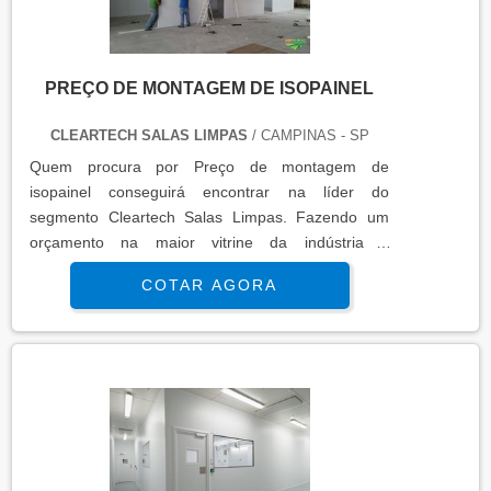
PREÇO DE MONTAGEM DE ISOPAINEL
CLEARTECH SALAS LIMPAS
/ CAMPINAS - SP
Quem procura por Preço de montagem de
isopainel conseguirá encontrar na líder do
segmento Cleartech Salas Limpas. Fazendo um
orçamento na maior vitrine da indústria e
conhecendo a maior referência no mercado em
COTAR AGORA
seu proprio segmento.MAIS INFORMAÇÕES
INTERESSANTES SOBRE PREÇO DE
MONTAGEM DE ISOPAINELSe alguém quer achar
Preço de montagem de isopainel altamente
qualificada consegue encontrar o site da Cleartech
Salas Limpas. É possível en...