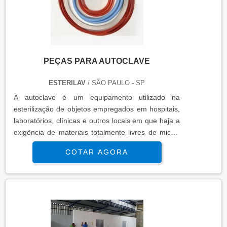
PEÇAS PARA AUTOCLAVE
ESTERILAV
/ SÃO PAULO - SP
A autoclave é um equipamento utilizado na
esterilização de objetos empregados em hospitais,
laboratórios, clínicas e outros locais em que haja a
exigência de materiais totalmente livres de micro-
organismos, particulados e contaminantes em
COTAR AGORA
geral. Para ter um funcionamento adequado, o
equipamento deve contar com diversos
componentes, as chamadas peças para autoclave.
Em meio às peças indispensáveis é possível citar
os compone..