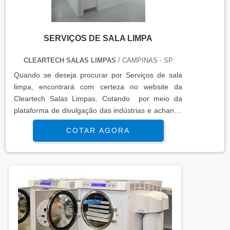
SERVIÇOS DE SALA LIMPA
CLEARTECH SALAS LIMPAS
/ CAMPINAS - SP
Quando se deseja procurar por Serviços de sala
limpa, encontrará com certeza no website da
Cleartech Salas Limpas. Cotando por meio da
plataforma de divulgação das indústrias e achando
a líder do segmento.MAIS INFORMAÇÕES
COTAR AGORA
INTERESSANTES SOBRE SERVIÇOS DE SALA
LIMPASe alguém pesquisar Serviços de sala limpa
segura , chega até a Cleartech Salas Limpas. Com
grande expressão de mercado quando o assunto é
escadas pré moldadas de concreto pre...