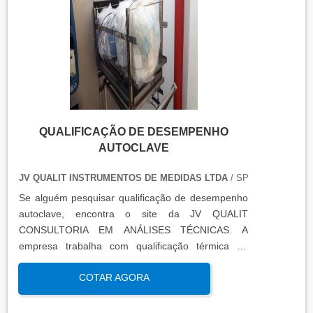
certificados de calibração e a conclusão das
condições funcionais.
QUALIFICAÇÃO DE DESEMPENHO
AUTOCLAVE
JV QUALIT INSTRUMENTOS DE MEDIDAS LTDA
/ SP
Se alguém pesquisar qualificação de desempenho
autoclave, encontra o site da JV QUALIT
CONSULTORIA EM ANÁLISES TÉCNICAS. A
empresa trabalha com qualificação térmica de
equipamentos e engenharia, disponibilizando o que
COTAR AGORA
há de mais atual para garantir a qualidade final
para seus clientes.