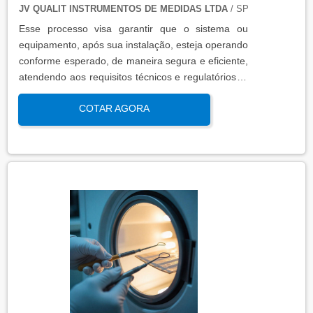
JV QUALIT INSTRUMENTOS DE MEDIDAS LTDA
/ SP
Esse processo visa garantir que o sistema ou
equipamento, após sua instalação, esteja operando
conforme esperado, de maneira segura e eficiente,
atendendo aos requisitos técnicos e regulatórios. A
qualificação de operação é focada em verificar se o
COTAR AGORA
sistema ou equipamento funciona dentro dos
parâmetros esperados em condições reais de
operação. Isso contribui para a manutenção da
qualidade, produtividade e segurança no ambiente
operacional.