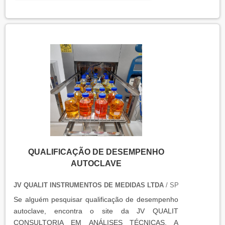
equipamentos que armazenam ou transportam
produtos, como autoclaves, estufas, câmaras frias,
refrigeradores, entre outros. O resultado da
qualificação térmica é apresentado em um relatório
técnico que contém informações como gráficos,
certificados de calibração e a conclusão das
condições funcionais.
QUALIFICAÇÃO DE DESEMPENHO
AUTOCLAVE
JV QUALIT INSTRUMENTOS DE MEDIDAS LTDA
/ SP
Se alguém pesquisar qualificação de desempenho
autoclave, encontra o site da JV QUALIT
CONSULTORIA EM ANÁLISES TÉCNICAS. A