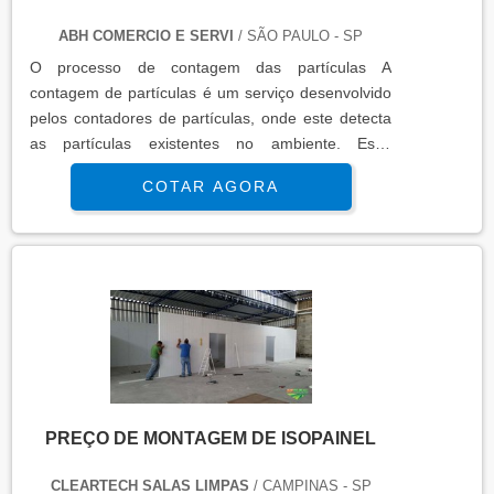
ABH COMERCIO E SERVI
/ SÃO PAULO - SP
O processo de contagem das partículas A
contagem de partículas é um serviço desenvolvido
pelos contadores de partículas, onde este detecta
as partículas existentes no ambiente. Essa
avaliação é de grande serventia para empresas e
COTAR AGORA
profissionais que dependem da boa qualidade do
ar para a realização positiva de suas atividades.
Um fabricante do aparelho para contagem de
partículas deve sempre efetuar testes de qualidade
e eficiênci..
PREÇO DE MONTAGEM DE ISOPAINEL
CLEARTECH SALAS LIMPAS
/ CAMPINAS - SP