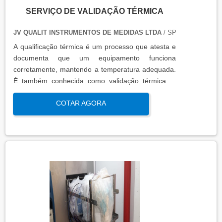
SERVIÇO DE VALIDAÇÃO TÉRMICA
JV QUALIT INSTRUMENTOS DE MEDIDAS LTDA
/ SP
A qualificação térmica é um processo que atesta e
documenta que um equipamento funciona
corretamente, mantendo a temperatura adequada.
É também conhecida como validação térmica. A
qualificação térmica é importante para garantir a
COTAR AGORA
qualidade e eficiência de equipamentos que
precisam de controle de temperatura. É aplicada a
equipamentos que armazenam ou transportam
produtos, como autoclaves, estufas, câmaras frias,
refrigeradores, entre outros. O resultado da
qualificação térmica é apresentado em um relatório
técnico que contém informações como gráficos,
certificados de calibração e a conclusão das
condições funcionais.