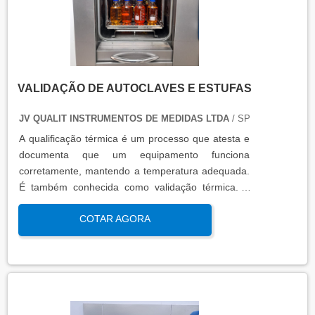
VALIDAÇÃO DE AUTOCLAVES E ESTUFAS
JV QUALIT INSTRUMENTOS DE MEDIDAS LTDA
/ SP
A qualificação térmica é um processo que atesta e
documenta que um equipamento funciona
corretamente, mantendo a temperatura adequada.
É também conhecida como validação térmica. A
qualificação térmica é importante para garantir a
COTAR AGORA
qualidade e eficiência de equipamentos que
precisam de controle de temperatura. É aplicada a
equipamentos que armazenam ou transportam
produtos, como autoclaves, estufas, câmaras frias,
refrigeradores, entre outros. O resultado da
qualificação térmica é apresentado em um relatório