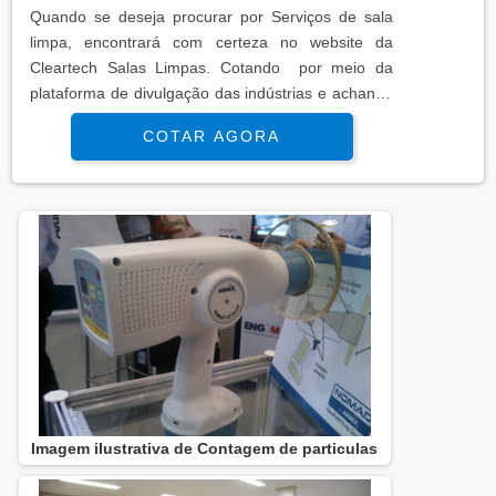
Quando se deseja procurar por Serviços de sala
limpa, encontrará com certeza no website da
Cleartech Salas Limpas. Cotando por meio da
plataforma de divulgação das indústrias e achando
a líder do segmento.MAIS INFORMAÇÕES
COTAR AGORA
INTERESSANTES SOBRE SERVIÇOS DE SALA
LIMPASe alguém pesquisar Serviços de sala limpa
segura , chega até a Cleartech Salas Limpas. Com
grande expressão de mercado quando o assunto é
escadas pré moldadas de concreto pre...
Imagem ilustrativa de Contagem de particulas