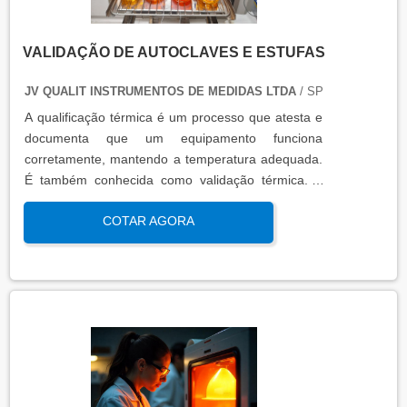
VALIDAÇÃO DE AUTOCLAVES E ESTUFAS
JV QUALIT INSTRUMENTOS DE MEDIDAS LTDA
/ SP
A qualificação térmica é um processo que atesta e
documenta que um equipamento funciona
corretamente, mantendo a temperatura adequada.
É também conhecida como validação térmica. A
qualificação térmica é importante para garantir a
COTAR AGORA
qualidade e eficiência de equipamentos que
precisam de controle de temperatura. É aplicada a
equipamentos que armazenam ou transportam
produtos, como autoclaves, estufas, câmaras frias,
refrigeradores, entre outros. O resultado da
qualificação térmica é apresentado em um relatório
técnico que contém informações como gráficos,
certificados de calibração e a conclusão das
condições funcionais.