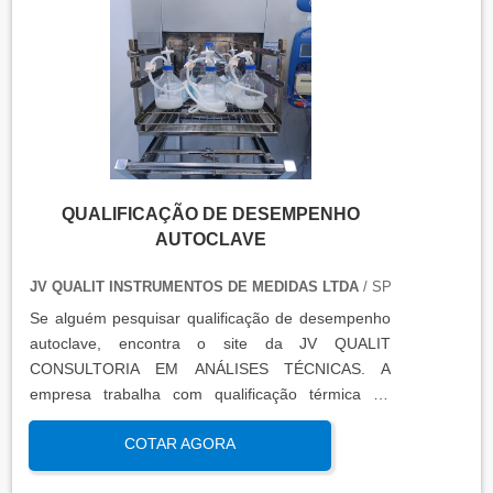
técnico que contém informações como gráficos,
certificados de calibração e a conclusão das
condições funcionais.
QUALIFICAÇÃO DE DESEMPENHO
AUTOCLAVE
JV QUALIT INSTRUMENTOS DE MEDIDAS LTDA
/ SP
Se alguém pesquisar qualificação de desempenho
autoclave, encontra o site da JV QUALIT
CONSULTORIA EM ANÁLISES TÉCNICAS. A
empresa trabalha com qualificação térmica de
equipamentos e engenharia, disponibilizando o que
COTAR AGORA
há de mais atual para garantir a qualidade final
para seus clientes.