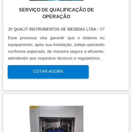
SERVIÇO DE QUALIFICAÇÃO DE
OPERAÇÃO
JV QUALIT INSTRUMENTOS DE MEDIDAS LTDA
/ SP
Esse processo visa garantir que o sistema ou
equipamento, após sua instalação, esteja operando
conforme esperado, de maneira segura e eficiente,
atendendo aos requisitos técnicos e regulatórios. A
qualificação de operação é focada em verificar se o
COTAR AGORA
sistema ou equipamento funciona dentro dos
parâmetros esperados em condições reais de
operação. Isso contribui para a manutenção da
qualidade, produtividade e segurança no ambiente
operacional.