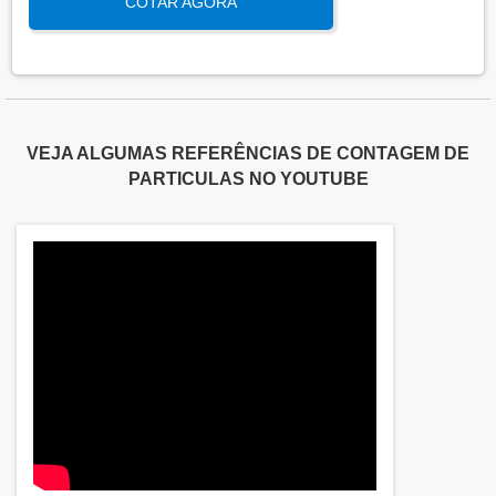
COTAR AGORA
assegura que os processos atendem aos requisitos
regulatórios e de qualidade, garantindo segurança
e eficácia nas operações industriais.
VEJA ALGUMAS REFERÊNCIAS DE CONTAGEM DE
PARTICULAS NO YOUTUBE