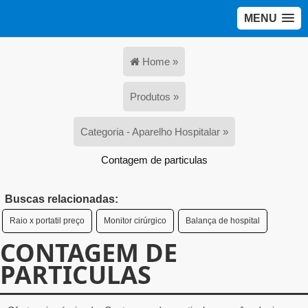
MENU
Home »
Produtos »
Categoria - Aparelho Hospitalar »
Contagem de particulas
Buscas relacionadas:
Raio x portatil preço
Monitor cirúrgico
Balança de hospital
CONTAGEM DE
PARTICULAS