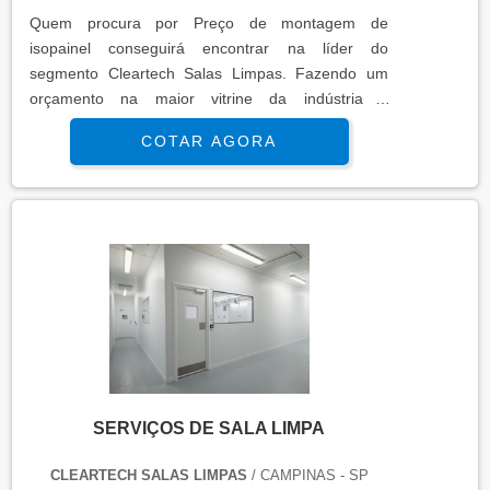
Quem procura por Preço de montagem de
isopainel conseguirá encontrar na líder do
segmento Cleartech Salas Limpas. Fazendo um
orçamento na maior vitrine da indústria e
conhecendo a maior referência no mercado em
COTAR AGORA
seu proprio segmento.MAIS INFORMAÇÕES
INTERESSANTES SOBRE PREÇO DE
MONTAGEM DE ISOPAINELSe alguém quer achar
Preço de montagem de isopainel altamente
qualificada consegue encontrar o site da Cleartech
Salas Limpas. É possível en...
SERVIÇOS DE SALA LIMPA
CLEARTECH SALAS LIMPAS
/ CAMPINAS - SP