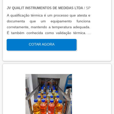
JV QUALIT INSTRUMENTOS DE MEDIDAS LTDA
/ SP
A qualificação térmica é um processo que atesta e
documenta que um equipamento funciona
corretamente, mantendo a temperatura adequada.
É também conhecida como validação térmica. A
qualificação térmica é importante para garantir a
COTAR AGORA
qualidade e eficiência de equipamentos que
precisam de controle de temperatura. É aplicada a
equipamentos que armazenam ou transportam
produtos, como autoclaves, estufas, câmaras frias,
refrigeradores, entre outros. O resultado da
qualificação térmica é apresentado em um relatório
técnico que contém informações como gráficos,
certificados de calibração e a conclusão das
condições funcionais.