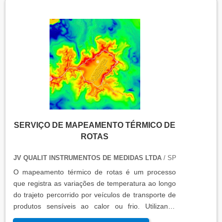
refrigeradores, entre outros. O resultado da
qualificação térmica é apresentado em um relatório
técnico que contém informações como gráficos,
certificados de calibração e a conclusão das
condições funcionais.
SERVIÇO DE MAPEAMENTO TÉRMICO DE
ROTAS
JV QUALIT INSTRUMENTOS DE MEDIDAS LTDA
/ SP
O mapeamento térmico de rotas é um processo
que registra as variações de temperatura ao longo
do trajeto percorrido por veículos de transporte de
produtos sensíveis ao calor ou frio. Utilizando
sensores calibrados e registradores de dados, essa