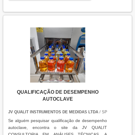
equipamentos que armazenam ou transportam
produtos, como autoclaves, estufas, câmaras frias,
refrigeradores, entre outros. O resultado da
qualificação térmica é apresentado em um relatório
técnico que contém informações como gráficos,
certificados de calibração e a conclusão das
condições funcionais.
QUALIFICAÇÃO DE DESEMPENHO
AUTOCLAVE
JV QUALIT INSTRUMENTOS DE MEDIDAS LTDA
/ SP
Se alguém pesquisar qualificação de desempenho
autoclave, encontra o site da JV QUALIT
CONSULTORIA EM ANÁLISES TÉCNICAS. A