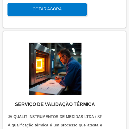
qualificação térmica é importante para garantir a
COTAR AGORA
qualidade e eficiência de equipamentos que
precisam de controle de temperatura. É aplicada a
equipamentos que armazenam ou transportam
produtos, como autoclaves, estufas, câmaras frias,
refrigeradores, entre outros. O resultado da
qualificação térmica é apresentado em um relatório
técnico que contém informações como gráficos,
certificados de calibração e a conclusão das
condições funcionais.
SERVIÇO DE VALIDAÇÃO TÉRMICA
JV QUALIT INSTRUMENTOS DE MEDIDAS LTDA
/ SP
A qualificação térmica é um processo que atesta e