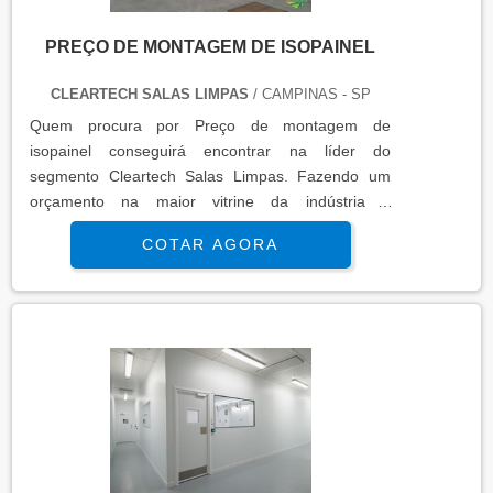
PREÇO DE MONTAGEM DE ISOPAINEL
CLEARTECH SALAS LIMPAS
/ CAMPINAS - SP
Quem procura por Preço de montagem de
isopainel conseguirá encontrar na líder do
segmento Cleartech Salas Limpas. Fazendo um
orçamento na maior vitrine da indústria e
conhecendo a maior referência no mercado em
COTAR AGORA
seu proprio segmento.MAIS INFORMAÇÕES
INTERESSANTES SOBRE PREÇO DE
MONTAGEM DE ISOPAINELSe alguém quer achar
Preço de montagem de isopainel altamente
qualificada consegue encontrar o site da Cleartech
Salas Limpas. É possível en...