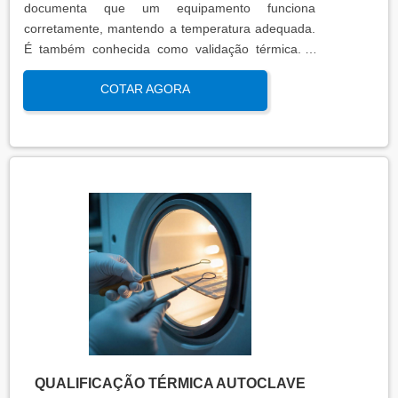
documenta que um equipamento funciona
corretamente, mantendo a temperatura adequada.
É também conhecida como validação térmica. A
qualificação térmica é importante para garantir a
COTAR AGORA
qualidade e eficiência de equipamentos que
precisam de controle de temperatura. É aplicada a
equipamentos que armazenam ou transportam
produtos, como autoclaves, estufas, câmaras frias,
refrigeradores, entre outros. O resultado da
qualificação térmica é apresentado em um relatório
técnico que contém informações como gráficos,
certificados de calibração e a conclusão das
condições funcionais.
QUALIFICAÇÃO TÉRMICA AUTOCLAVE