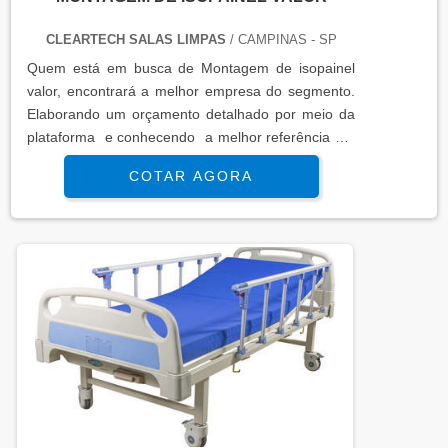
CLEARTECH SALAS LIMPAS
/ CAMPINAS - SP
Quem está em busca de Montagem de isopainel
valor, encontrará a melhor empresa do segmento.
Elaborando um orçamento detalhado por meio da
plataforma e conhecendo a melhor referência em
qualidade do mercado.MAIS INFORMAÇÕES
COTAR AGORA
INTERESSANTES SOBRE MONTAGEM DE
ISOPAINEL VALORSe alguém busca por
Montagem de isopainel valor responsável, encontra
na internet a Cleartech Salas Limpas. A empresa
trabalha com escada vazada de concreto e
corrimão ...