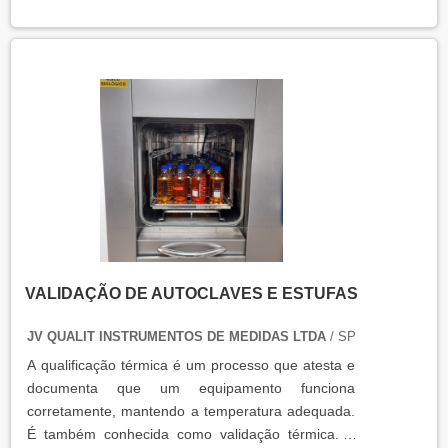
equipamentos que armazenam ou transportam
produtos, como autoclaves, estufas, câmaras frias,
refrigeradores, entre outros. O resultado da
qualificação térmica é apresentado em um relatório
técnico que contém informações como gráficos,
certificados de calibração e a conclusão das
condições funcionais.
VALIDAÇÃO DE AUTOCLAVES E ESTUFAS
JV QUALIT INSTRUMENTOS DE MEDIDAS LTDA
/ SP
A qualificação térmica é um processo que atesta e
documenta que um equipamento funciona
corretamente, mantendo a temperatura adequada.
É também conhecida como validação térmica. A