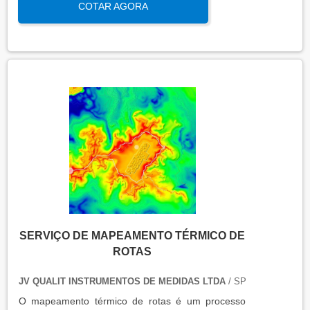
COTAR AGORA
qualidade e eficiência de equipamentos que
precisam de controle de temperatura. É aplicada a
equipamentos que armazenam ou transportam
produtos, como autoclaves, estufas, câmaras frias,
refrigeradores, entre outros. O resultado da
qualificação térmica é apresentado em um relatório
técnico que contém informações como gráficos,
certificados de calibração e a conclusão das
condições funcionais.
SERVIÇO DE MAPEAMENTO TÉRMICO DE
ROTAS
JV QUALIT INSTRUMENTOS DE MEDIDAS LTDA
/ SP
O mapeamento térmico de rotas é um processo