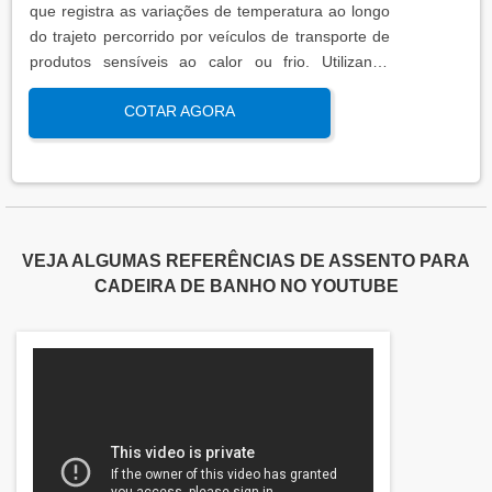
que registra as variações de temperatura ao longo
do trajeto percorrido por veículos de transporte de
produtos sensíveis ao calor ou frio. Utilizando
sensores calibrados e registradores de dados, essa
COTAR AGORA
análise garante que os padrões térmicos estejam
dentro das faixas exigidas por normas regulatórias,
assegurando a integridade do produto
transportado.
VEJA ALGUMAS REFERÊNCIAS DE ASSENTO PARA
CADEIRA DE BANHO NO YOUTUBE