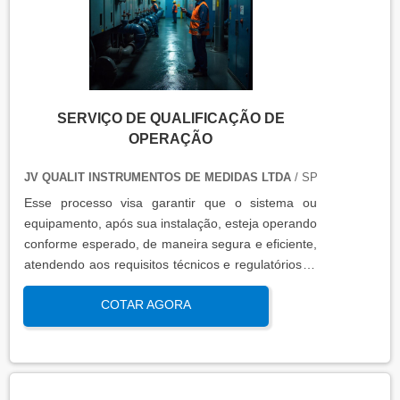
SERVIÇO DE QUALIFICAÇÃO DE
OPERAÇÃO
JV QUALIT INSTRUMENTOS DE MEDIDAS LTDA
/ SP
Esse processo visa garantir que o sistema ou
equipamento, após sua instalação, esteja operando
conforme esperado, de maneira segura e eficiente,
atendendo aos requisitos técnicos e regulatórios. A
qualificação de operação é focada em verificar se o
COTAR AGORA
sistema ou equipamento funciona dentro dos
parâmetros esperados em condições reais de
operação. Isso contribui para a manutenção da
qualidade, produtividade e segurança no ambiente
operacional.