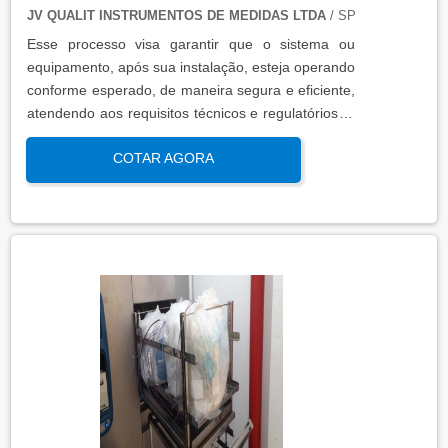
JV QUALIT INSTRUMENTOS DE MEDIDAS LTDA
/ SP
Esse processo visa garantir que o sistema ou
equipamento, após sua instalação, esteja operando
conforme esperado, de maneira segura e eficiente,
atendendo aos requisitos técnicos e regulatórios. A
qualificação de operação é focada em verificar se o
COTAR AGORA
sistema ou equipamento funciona dentro dos
parâmetros esperados em condições reais de
operação. Isso contribui para a manutenção da
qualidade, produtividade e segurança no ambiente
operacional.