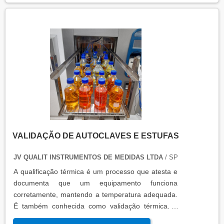
produtos, como autoclaves, estufas, câmaras frias,
refrigeradores, entre outros. O resultado da
qualificação térmica é apresentado em um relatório
técnico que contém informações como gráficos,
certificados de calibração e a conclusão das
condições funcionais.
VALIDAÇÃO DE AUTOCLAVES E ESTUFAS
JV QUALIT INSTRUMENTOS DE MEDIDAS LTDA
/ SP
A qualificação térmica é um processo que atesta e
documenta que um equipamento funciona
corretamente, mantendo a temperatura adequada.
É também conhecida como validação térmica. A
qualificação térmica é importante para garantir a