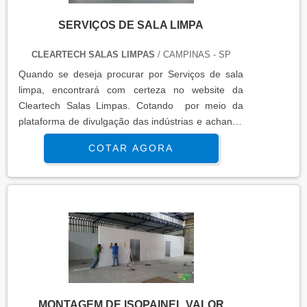
SERVIÇOS DE SALA LIMPA
CLEARTECH SALAS LIMPAS
/ CAMPINAS - SP
Quando se deseja procurar por Serviços de sala
limpa, encontrará com certeza no website da
Cleartech Salas Limpas. Cotando por meio da
plataforma de divulgação das indústrias e achando
a líder do segmento.MAIS INFORMAÇÕES
COTAR AGORA
INTERESSANTES SOBRE SERVIÇOS DE SALA
LIMPASe alguém pesquisar Serviços de sala limpa
segura , chega até a Cleartech Salas Limpas. Com
grande expressão de mercado quando o assunto é
escadas pré moldadas de concreto pre...
MONTAGEM DE ISOPAINEL VALOR