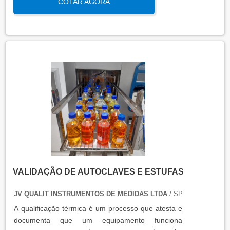
COTAR AGORA
qualidade e eficiência de equipamentos que
precisam de controle de temperatura. É aplicada a
equipamentos que armazenam ou transportam
produtos, como autoclaves, estufas, câmaras frias,
refrigeradores, entre outros. O resultado da
qualificação térmica é apresentado em um relatório
técnico que contém informações como gráficos,
certificados de calibração e a conclusão das
condições funcionais.
VALIDAÇÃO DE AUTOCLAVES E ESTUFAS
JV QUALIT INSTRUMENTOS DE MEDIDAS LTDA
/ SP
A qualificação térmica é um processo que atesta e
documenta que um equipamento funciona