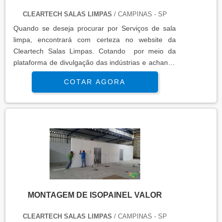
CLEARTECH SALAS LIMPAS
/ CAMPINAS - SP
Quando se deseja procurar por Serviços de sala
limpa, encontrará com certeza no website da
Cleartech Salas Limpas. Cotando por meio da
plataforma de divulgação das indústrias e achando
a líder do segmento.MAIS INFORMAÇÕES
COTAR AGORA
INTERESSANTES SOBRE SERVIÇOS DE SALA
LIMPASe alguém pesquisar Serviços de sala limpa
segura , chega até a Cleartech Salas Limpas. Com
grande expressão de mercado quando o assunto é
escadas pré moldadas de concreto pre...
MONTAGEM DE ISOPAINEL VALOR
CLEARTECH SALAS LIMPAS
/ CAMPINAS - SP