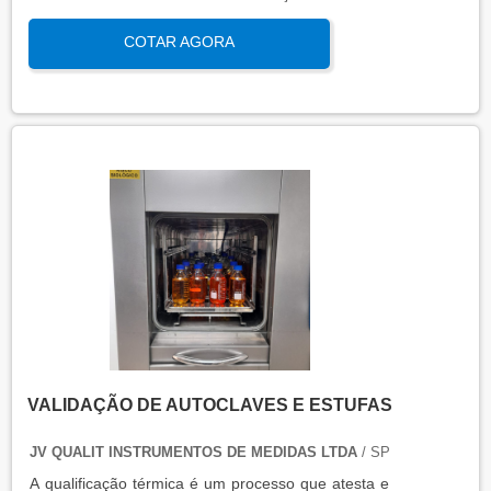
qualificação térmica é importante para garantir a
COTAR AGORA
qualidade e eficiência de equipamentos que
precisam de controle de temperatura. É aplicada a
equipamentos que armazenam ou transportam
produtos, como autoclaves, estufas, câmaras frias,
refrigeradores, entre outros. O resultado da
qualificação térmica é apresentado em um relatório
técnico que contém informações como gráficos,
certificados de calibração e a conclusão das
condições funcionais.
VALIDAÇÃO DE AUTOCLAVES E ESTUFAS
JV QUALIT INSTRUMENTOS DE MEDIDAS LTDA
/ SP
A qualificação térmica é um processo que atesta e