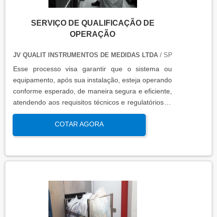
SERVIÇO DE QUALIFICAÇÃO DE
OPERAÇÃO
JV QUALIT INSTRUMENTOS DE MEDIDAS LTDA
/ SP
Esse processo visa garantir que o sistema ou
equipamento, após sua instalação, esteja operando
conforme esperado, de maneira segura e eficiente,
atendendo aos requisitos técnicos e regulatórios. A
qualificação de operação é focada em verificar se o
COTAR AGORA
sistema ou equipamento funciona dentro dos
parâmetros esperados em condições reais de
operação. Isso contribui para a manutenção da
qualidade, produtividade e segurança no ambiente
operacional.