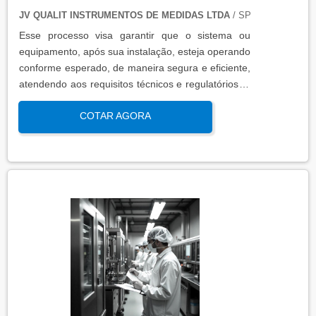
JV QUALIT INSTRUMENTOS DE MEDIDAS LTDA
/ SP
Esse processo visa garantir que o sistema ou
equipamento, após sua instalação, esteja operando
conforme esperado, de maneira segura e eficiente,
atendendo aos requisitos técnicos e regulatórios. A
qualificação de operação é focada em verificar se o
COTAR AGORA
sistema ou equipamento funciona dentro dos
parâmetros esperados em condições reais de
operação. Isso contribui para a manutenção da
qualidade, produtividade e segurança no ambiente
operacional.