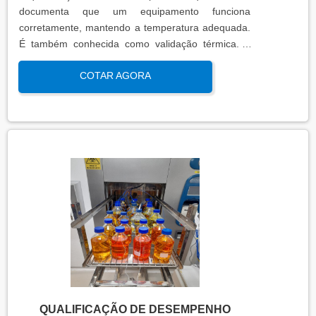
documenta que um equipamento funciona
corretamente, mantendo a temperatura adequada.
É também conhecida como validação térmica. A
qualificação térmica é importante para garantir a
COTAR AGORA
qualidade e eficiência de equipamentos que
precisam de controle de temperatura. É aplicada a
equipamentos que armazenam ou transportam
produtos, como autoclaves, estufas, câmaras frias,
refrigeradores, entre outros. O resultado da
qualificação térmica é apresentado em um relatório
técnico que contém informações como gráficos,
certificados de calibração e a conclusão das
condições funcionais.
QUALIFICAÇÃO DE DESEMPENHO