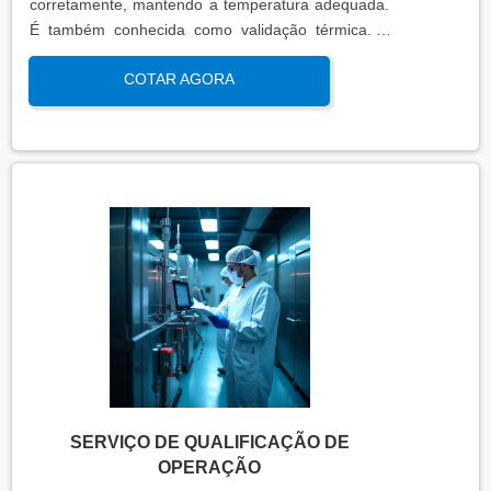
corretamente, mantendo a temperatura adequada.
É também conhecida como validação térmica. A
qualificação térmica é importante para garantir a
COTAR AGORA
qualidade e eficiência de equipamentos que
precisam de controle de temperatura. É aplicada a
equipamentos que armazenam ou transportam
produtos, como autoclaves, estufas, câmaras frias,
refrigeradores, entre outros. O resultado da
qualificação térmica é apresentado em um relatório
técnico que contém informações como gráficos,
certificados de calibração e a conclusão das
condições funcionais.
SERVIÇO DE QUALIFICAÇÃO DE
OPERAÇÃO