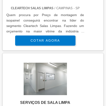
CLEARTECH SALAS LIMPAS
/ CAMPINAS - SP
Quem procura por Preço de montagem de
isopainel conseguirá encontrar na líder do
segmento Cleartech Salas Limpas. Fazendo um
orçamento na maior vitrine da indústria e
conhecendo a maior referência no mercado em
COTAR AGORA
seu proprio segmento.MAIS INFORMAÇÕES
INTERESSANTES SOBRE PREÇO DE
MONTAGEM DE ISOPAINELSe alguém quer achar
Preço de montagem de isopainel altamente
qualificada consegue encontrar o site da Cleartech
Salas Limpas. É possível en...
SERVIÇOS DE SALA LIMPA