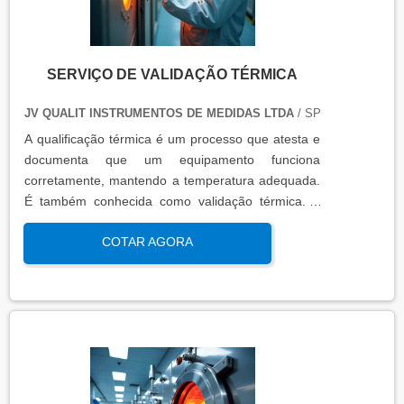
SERVIÇO DE VALIDAÇÃO TÉRMICA
JV QUALIT INSTRUMENTOS DE MEDIDAS LTDA
/ SP
A qualificação térmica é um processo que atesta e
documenta que um equipamento funciona
corretamente, mantendo a temperatura adequada.
É também conhecida como validação térmica. A
qualificação térmica é importante para garantir a
COTAR AGORA
qualidade e eficiência de equipamentos que
precisam de controle de temperatura. É aplicada a
equipamentos que armazenam ou transportam
produtos, como autoclaves, estufas, câmaras frias,
refrigeradores, entre outros. O resultado da
qualificação térmica é apresentado em um relatório
técnico que contém informações como gráficos,
certificados de calibração e a conclusão das