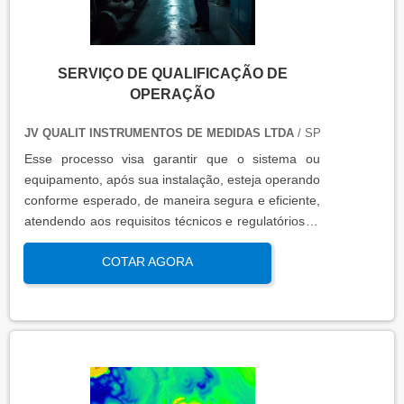
SERVIÇO DE QUALIFICAÇÃO DE
OPERAÇÃO
JV QUALIT INSTRUMENTOS DE MEDIDAS LTDA
/ SP
Esse processo visa garantir que o sistema ou
equipamento, após sua instalação, esteja operando
conforme esperado, de maneira segura e eficiente,
atendendo aos requisitos técnicos e regulatórios. A
qualificação de operação é focada em verificar se o
COTAR AGORA
sistema ou equipamento funciona dentro dos
parâmetros esperados em condições reais de
operação. Isso contribui para a manutenção da
qualidade, produtividade e segurança no ambiente
operacional.