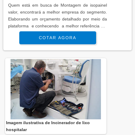
Quem está em busca de Montagem de isopainel
valor, encontrará a melhor empresa do segmento.
Elaborando um orçamento detalhado por meio da
plataforma e conhecendo a melhor referência em
qualidade do mercado.MAIS INFORMAÇÕES
COTAR AGORA
INTERESSANTES SOBRE MONTAGEM DE
ISOPAINEL VALORSe alguém busca por
Montagem de isopainel valor responsável, encontra
na internet a Cleartech Salas Limpas. A empresa
trabalha com escada vazada de concreto e
corrimão ...
Imagem ilustrativa de Incinerador de lixo
hospitalar