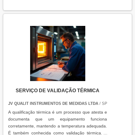
equipamentos que armazenam ou transportam
produtos, como autoclaves, estufas, câmaras frias,
refrigeradores, entre outros. O resultado da
qualificação térmica é apresentado em um relatório
técnico que contém informações como gráficos,
certificados de calibração e a conclusão das
condições funcionais.
SERVIÇO DE VALIDAÇÃO TÉRMICA
JV QUALIT INSTRUMENTOS DE MEDIDAS LTDA
/ SP
A qualificação térmica é um processo que atesta e
documenta que um equipamento funciona
corretamente, mantendo a temperatura adequada.
É também conhecida como validação térmica. A