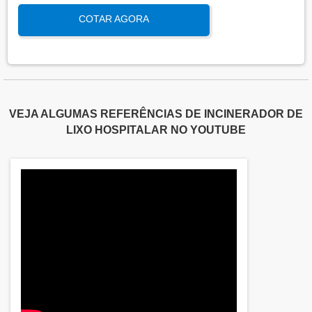
sob condições reais de uso. Esta qualificação
COTAR AGORA
assegura que os processos atendem aos requisitos
regulatórios e de qualidade, garantindo segurança
e eficácia nas operações industriais.
VEJA ALGUMAS REFERÊNCIAS DE INCINERADOR DE
LIXO HOSPITALAR NO YOUTUBE