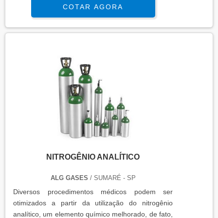
COTAR AGORA
forma que o gás oxigênio, e tem uma série de
utilidades nas indústrias alimentícia, química,
elétrica e metalúrgica. o produto garante diversas
aplicaçõesA indústria de alimentos faz o uso do
nitrogênio líquido em sistemas de ...
NITROGÊNIO ANALÍTICO
ALG GASES
/ SUMARÉ - SP
Diversos procedimentos médicos podem ser
otimizados a partir da utilização do nitrogênio
analítico, um elemento químico melhorado, de fato,