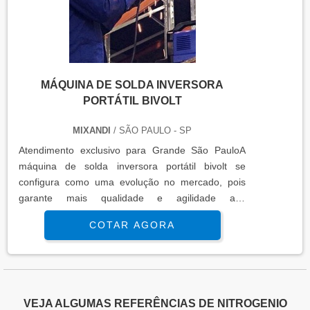
MÁQUINA DE SOLDA INVERSORA
PORTÁTIL BIVOLT
MIXANDI
/ SÃO PAULO - SP
Atendimento exclusivo para Grande São PauloA
máquina de solda inversora portátil bivolt se
configura como uma evolução no mercado, pois
garante mais qualidade e agilidade aos
procedimentos de soldagem. Basicamente, ela é se
COTAR AGORA
caracteriza por ter placas eletrônicas de controle e
dimensões e peso reduzidos.O PRODUTO
GARANTE UMA SÉRIE DE BENEFÍCIOSA máquina
inversora é considerada um dos mais conceituados
equipamentos, pois é confeccionada com diversos
VEJA ALGUMAS REFERÊNCIAS DE NITROGENIO
recursos que conferem mais facilidade aos mais