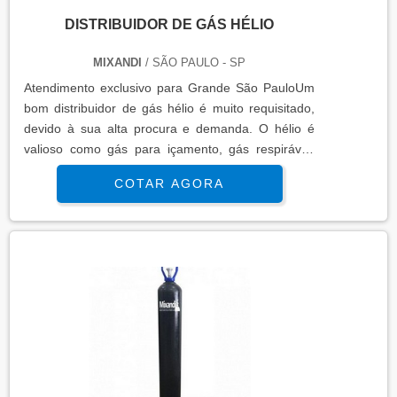
DISTRIBUIDOR DE GÁS HÉLIO
MIXANDI
/ SÃO PAULO - SP
Atendimento exclusivo para Grande São PauloUm
bom distribuidor de gás hélio é muito requisitado,
devido à sua alta procura e demanda. O hélio é
valioso como gás para içamento, gás respirável,
detecção de vazamento, proteção, pelas suas
COTAR AGORA
propriedades inertes e como líquido para
resfriamento. o produto oferece uma série de
vantagensÉ importante ressaltar, também, que
além da precisão e do detalhamento, o gás ainda é
capaz de fazer com que as análises observadas
sejam mais consistentes, sendo essa uma
atividade extremamente importante no setor
industrial. Sendo assim, o produto oferece
vantagens como:Ótimo custo benefício;Alta
performance;Variedade de aplicações;Entre muitas
outras.Além disso, muitas indústrias podem se