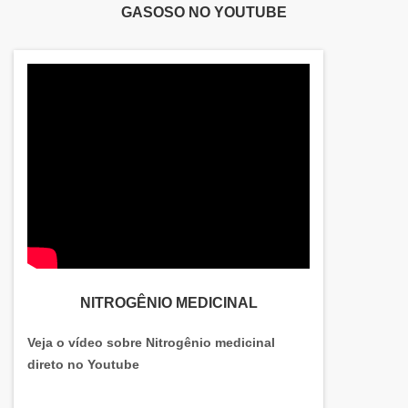
GASOSO NO YOUTUBE
variados procedimentos de soldagem, o que faz
dela imprescindível para diferentes setores
industriais, tais como:Mineradora;Setor
alimentício;Naval;Petroquímico;Automobilístico;Siderúrgico;Indústr
de óleo e gás;Entre outros.A máquina de solda é
um equipamento que possui diferentes funções, o
que garante uma soldagem de alta qualidade, pois
assegura a estabilidade. Este tipo de maquinário
conta com tecnologia avançada, semelhante às
aplicadas em computadores. Esta modalidade de
equipamento de solda possui diversos fatores que
a tornam um excelente investimento, que sem
dúvida irá impactar no aumento da capacidade
produtiva fabril. Além disso, o produto garante aos
NITROGÊNIO MEDICINAL
consumidores elevado desempenho, baixo
consumo de energia elétrica, praticidade ao
Veja o vídeo sobre Nitrogênio medicinal
ambiente fabril e simplicidade ao operar.MÁQUINA
direto no Youtube
DE SOLDA INVERSORA PORTÁTIL BIVOLT DA
MELHOR QUALIDADENa MIXANDI existe