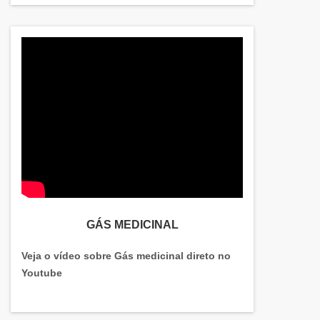
variedade e qualidade quando o assunto for
comércio de gases e materiais para solda. Sempre
de olho no mercado, traz novidades em itens como
produtos para solda e corte e manutenção de
máquinas de solda, tochas, reguladores e
maçaricos. Isso se deve por construir
relacionamentos duradouros com os clientes e
fornecedores, através da confiança e excelência no
atendimento..
GÁS MEDICINAL
Veja o vídeo sobre Gás medicinal direto no
Youtube