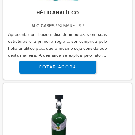
HÉLIO ANALÍTICO
ALG GASES
/ SUMARÉ - SP
Apresentar um baixo índice de impurezas em suas
estruturas é a primeira regra a ser cumprida pelo
hélio analítico para que o mesmo seja considerado
desta maneira. A demanda se explica pelo fato de
que a substância deve, assim sendo, otimizar a
COTAR AGORA
análise de diversas origens industriais com um foco
voltado única e exclusivamente para a precisão
mais aprofundada do gesto. O próprio usuário
responsável por manusear estes produtos deve
perceber o pod....