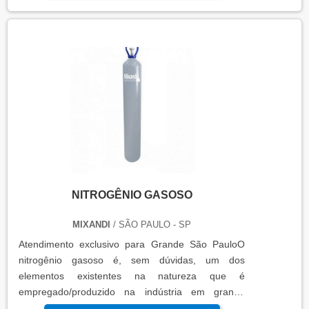
Vantagens de contar com o material A nível de
exemplos primeiros, as indústrias químicas são as
que mais de longe aproveitam estas estruturas
como forma de otimizar as reaçõe...
NITROGÊNIO GASOSO
MIXANDI
/ SÃO PAULO - SP
Atendimento exclusivo para Grande São PauloO
nitrogênio gasoso é, sem dúvidas, um dos
elementos existentes na natureza que é
empregado/produzido na indústria em grande
escala. O gás é captado da atmosfera da mesma