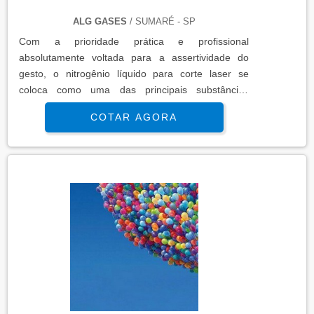
ALG GASES
/ SUMARÉ - SP
Com a prioridade prática e profissional
absolutamente voltada para a assertividade do
gesto, o nitrogênio líquido para corte laser se
coloca como uma das principais substâncias
químicas a marcar presença nestes
COTAR AGORA
procedimentos. Ao lado das ligas de alta pressão, o
nitrogênio líquido são de utilização fundamental e
mais do que correta em todas as ações deste tipo.
A técnica por trás desta escolha começa a ser
explicada pelo fato de que o material....