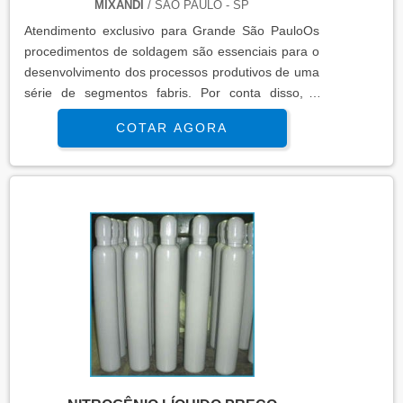
orçamento!.
MIXANDI
/ SÃO PAULO - SP
Atendimento exclusivo para Grande São PauloOs
procedimentos de soldagem são essenciais para o
desenvolvimento dos processos produtivos de uma
série de segmentos fabris. Por conta disso, o
aluguel de inversora de solda com uma empresa
COTAR AGORA
especializada e de confiança do ramo de locação
de equipamentos é com certeza uma ótima
opção!o produto oferece muitas funcionalidadesO
serviço, quando realizado com assertividade e
excelência, é capaz de atender a demanda
industrial, ofertando máquinas calibradas e
verificadas, com mão de obra qualificada se assim
for necessário. O aluguel máquina de solda é
indicado para: Construção civil; Indústria
mecânica; Refinarias de petróleo e
gás; Serralherias. A Mixandi Comércio de Gases e
Materiais de Solda LTDA-EPP, iniciou suas
atividades em 1987, com o objetivo de fornecer