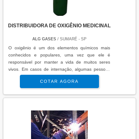
DISTRIBUIDORA DE OXIGÊNIO MEDICINAL
ALG GASES
/ SUMARÉ - SP
O oxigênio é um dos elementos químicos mais
conhecidos e populares, uma vez que ele é
responsável por manter a vida de muitos seres
vivos. Em casos de internação, algumas pessoas
que estejam com dificuldade de respirar recebem
COTAR AGORA
de médicos e enfermeiros um balão de oxigênio,
que é colocado diretamente nas vias nasais das
mesmas. Devido à sua tamanha importância e
necessidade, o gás oxigênio tem uma grande
procura, principalmente na cidade de São....