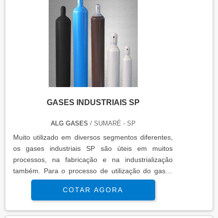
nitrogênio e do argônio, incl....
nossos clientes devidamente habilitada pelo
Conselho Regional de Farmácia (CRF).Com um
serviço e maçarico de corte completo com cilindro
de alta qualidade, e para maior praticidade, os
clientes podem contar com um sistema de
informação disponível através de ferramentas
como: WhatsApp, e-mail, telefone, site e
atendimento pessoal. A empresa estará pronta
para um atendimento de excelência! Solicite já um
GASES INDUSTRIAIS SP
orçamento!.
ALG GASES
/ SUMARÉ - SP
Muito utilizado em diversos segmentos diferentes,
os gases industriais SP são úteis em muitos
processos, na fabricação e na industrialização
também. Para o processo de utilização do gases
industriais SP, se faz necessário saber qual a sua
COTAR AGORA
real necessidade. Sabendo que o uso de gases é
essencial para muitas indústrias, algumas
empresas buscam companhias que sejam